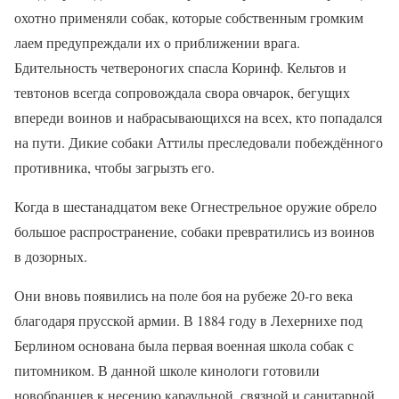
охотно применяли собак, которые собственным громким
лаем предупреждали их о приближении врага.
Бдительность четвероногих спасла Коринф. Кельтов и
тевтонов всегда сопровождала свора овчарок, бегущих
впереди воинов и набрасывающихся на всех, кто попадался
на пути. Дикие собаки Аттилы преследовали побеждённого
противника, чтобы загрызть его.
Когда в шестанадцатом веке Огнестрельное оружие обрело
большое распространение, собаки превратились из воинов
в дозорных.
Они вновь появились на поле боя на рубеже 20-го века
благодаря прусской армии. В 1884 году в Лехернихе под
Берлином основана была первая военная школа собак с
питомником. В данной школе кинологи готовили
новобранцев к несению караульной, связной и санитарной