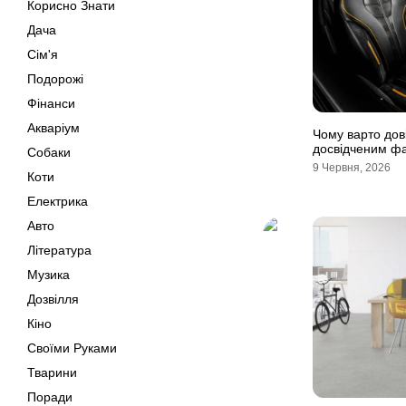
Корисно Знати
Дача
Сім'я
Подорожі
Фінанси
Акваріум
Чому варто дов
досвідченим ф
Собаки
9 Червня, 2026
Коти
Електрика
Авто
Література
Музика
Дозвілля
Кіно
Своїми Руками
Тварини
Поради