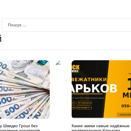
й
у Швидко Гроші без
Какие замки самые надёжные
ормлення документів
медвежатников Харькова