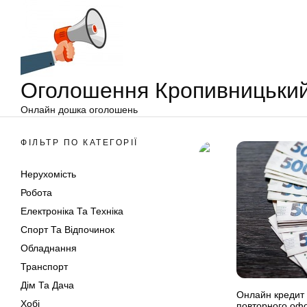
Оголошення
Перейти
Кропивницький
до
вмісту
Оголошення Кропивницьки
Онлайн дошка оголошень
ФІЛЬТР ПО КАТЕГОРІЇ
Нерухомість
Робота
Електроніка Та Техніка
Спорт Та Відпочинок
Обладнання
Транспорт
Дім Та Дача
Онлайн кредит 
Хобі
повторного оф