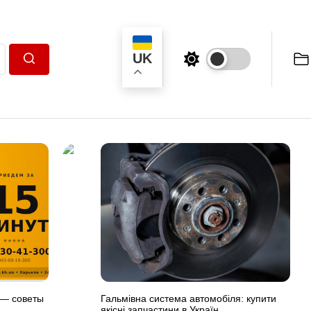
UK
Пошук
 — советы
Гальмівна система автомобіля: купити
якісні запчастини в Україн