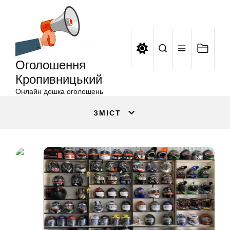
Оголошення
Перейти
Кропивницький
до
вмісту
Оголошення
Кропивницький
Онлайн дошка оголошень
ЗМІСТ