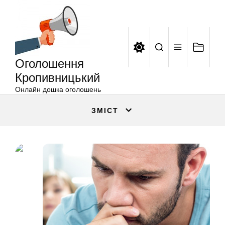
Оголошення
Перейти
Кропивницький
до
вмісту
Оголошення
Кропивницький
Онлайн дошка оголошень
ЗМІСТ