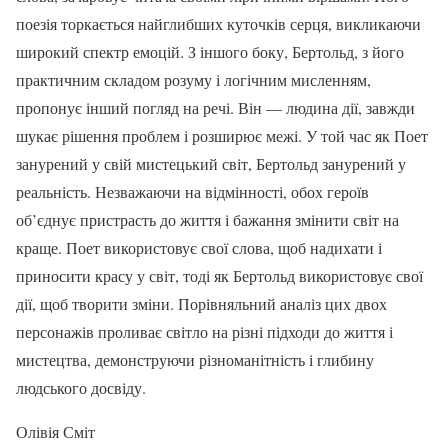
поезія торкається найглибших куточків серця, викликаючи
широкий спектр емоцій. З іншого боку, Бертольд, з його
практичним складом розуму і логічним мисленням,
пропонує інший погляд на речі. Він — людина дії, завжди
шукає рішення проблем і розширює межі. У той час як Поет
занурений у свій мистецький світ, Бертольд занурений у
реальність. Незважаючи на відмінності, обох героїв
об’єднує пристрасть до життя і бажання змінити світ на
краще. Поет використовує свої слова, щоб надихати і
приносити красу у світ, тоді як Бертольд використовує свої
дії, щоб творити зміни. Порівняльний аналіз цих двох
персонажів проливає світло на різні підходи до життя і
мистецтва, демонструючи різноманітність і глибину
людського досвіду.
Олівія Сміт