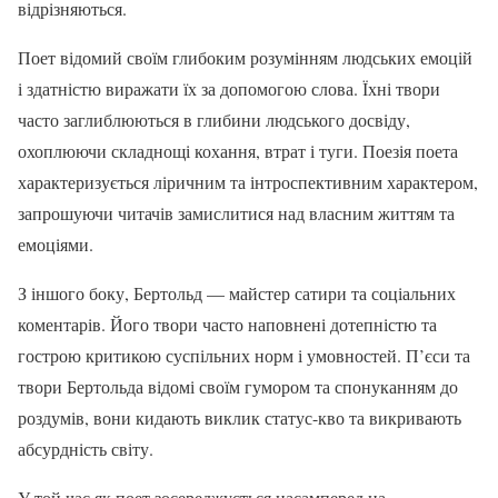
відрізняються.
Поет відомий своїм глибоким розумінням людських емоцій
і здатністю виражати їх за допомогою слова. Їхні твори
часто заглиблюються в глибини людського досвіду,
охоплюючи складнощі кохання, втрат і туги. Поезія поета
характеризується ліричним та інтроспективним характером,
запрошуючи читачів замислитися над власним життям та
емоціями.
З іншого боку, Бертольд — майстер сатири та соціальних
коментарів. Його твори часто наповнені дотепністю та
гострою критикою суспільних норм і умовностей. П’єси та
твори Бертольда відомі своїм гумором та спонуканням до
роздумів, вони кидають виклик статус-кво та викривають
абсурдність світу.
У той час як поет зосереджується насамперед на