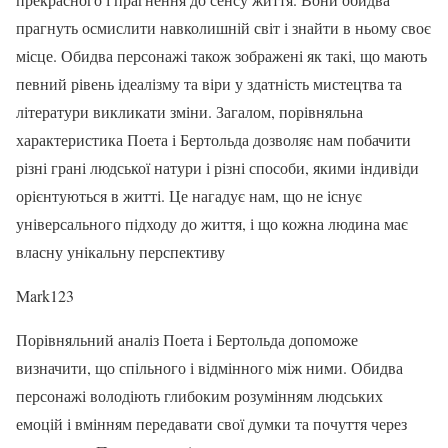
прагнуть осмислити навколишній світ і знайти в ньому своє
місце. Обидва персонажі також зображені як такі, що мають
певний рівень ідеалізму та віри у здатність мистецтва та
літератури викликати зміни. Загалом, порівняльна
характеристика Поета і Бертольда дозволяє нам побачити
різні грані людської натури і різні способи, якими індивіди
орієнтуються в житті. Це нагадує нам, що не існує
універсального підходу до життя, і що кожна людина має
власну унікальну перспективу
Mark123
Порівняльний аналіз Поета і Бертольда допоможе
визначити, що спільного і відмінного між ними. Обидва
персонажі володіють глибоким розумінням людських
емоцій і вмінням передавати свої думки та почуття через