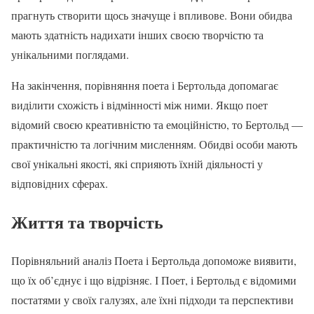
прагнуть створити щось значуще і впливове. Вони обидва
мають здатність надихати інших своєю творчістю та
унікальними поглядами.
На закінчення, порівняння поета і Бертольда допомагає
виділити схожість і відмінності між ними. Якщо поет
відомий своєю креативністю та емоційністю, то Бертольд —
практичністю та логічним мисленням. Обидві особи мають
свої унікальні якості, які сприяють їхній діяльності у
відповідних сферах.
Життя та творчість
Порівняльний аналіз Поета і Бертольда допоможе виявити,
що їх об’єднує і що відрізняє. І Поет, і Бертольд є відомими
постатями у своїх галузях, але їхні підходи та перспективи