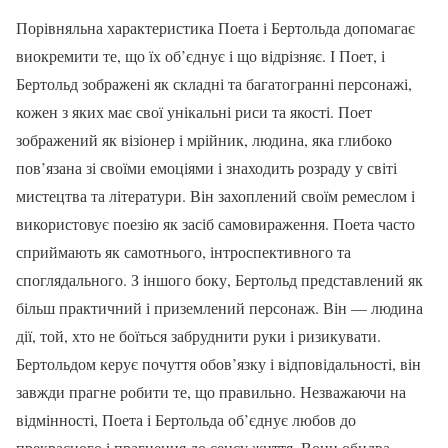
Порівняльна характеристика Поета і Бертольда допомагає
виокремити те, що їх об’єднує і що відрізняє. І Поет, і
Бертольд зображені як складні та багатогранні персонажі,
кожен з яких має свої унікальні риси та якості. Поет
зображений як візіонер і мрійник, людина, яка глибоко
пов’язана зі своїми емоціями і знаходить розраду у світі
мистецтва та літератури. Він захоплений своїм ремеслом і
використовує поезію як засіб самовираження. Поета часто
сприймають як самотнього, інтроспективного та
споглядального. З іншого боку, Бертольд представлений як
більш практичний і приземлений персонаж. Він — людина
дії, той, хто не боїться забруднити руки і ризикувати.
Бертольдом керує почуття обов’язку і відповідальності, він
завжди прагне робити те, що правильно. Незважаючи на
відмінності, Поета і Бертольда об’єднує любов до
прекрасного і прагнення до сенсу життя. Вони обидва