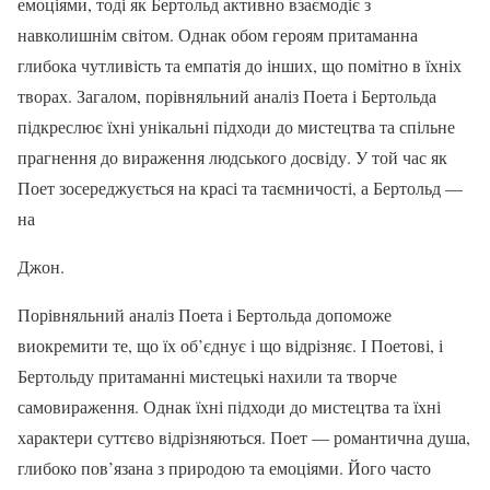
емоціями, тоді як Бертольд активно взаємодіє з
навколишнім світом. Однак обом героям притаманна
глибока чутливість та емпатія до інших, що помітно в їхніх
творах. Загалом, порівняльний аналіз Поета і Бертольда
підкреслює їхні унікальні підходи до мистецтва та спільне
прагнення до вираження людського досвіду. У той час як
Поет зосереджується на красі та таємничості, а Бертольд —
на
Джон.
Порівняльний аналіз Поета і Бертольда допоможе
виокремити те, що їх об’єднує і що відрізняє. І Поетові, і
Бертольду притаманні мистецькі нахили та творче
самовираження. Однак їхні підходи до мистецтва та їхні
характери суттєво відрізняються. Поет — романтична душа,
глибоко пов’язана з природою та емоціями. Його часто