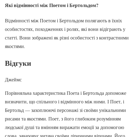
Які відмінності між Поетом і Бертольдом?
Відмінності між Поетом і Бертольдом полягають в їхніх
особистостях, походженнях і ролях, які вони відіграють у
статті. Вони зображені як різні особистості з контрастними
якостями.
Відгуки
Джеймс
Порівняльна характеристика Поета і Бертольда допоможе
визначити, що спільного і відмінного між ними. І Поет, і
Бертольд — захоплюючі персонажі зі своїми унікальними
рисами та якостями. Поет, з його глибоким розумінням
людської душі та вмінням виражати емоції за допомогою
слова, зачаровує читача своїми ліричними віршами. Його