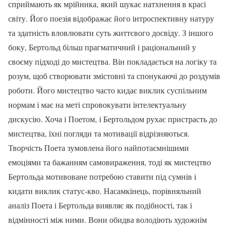
сприймають як мрійника, який шукає натхнення в красі
світу. Його поезія відображає його інтроспективну натуру
та здатність вловлювати суть життєвого досвіду. З іншого
боку, Бертольд більш прагматичний і раціональний у
своєму підході до мистецтва. Він покладається на логіку та
розум, щоб створювати змістовні та спонукаючі до роздумів
роботи. Його мистецтво часто кидає виклик суспільним
нормам і має на меті спровокувати інтелектуальну
дискусію. Хоча і Поетом, і Бертольдом рухає пристрасть до
мистецтва, їхні погляди та мотивації відрізняються.
Творчість Поета зумовлена його найпотаємнішими
емоціями та бажанням самовираження, тоді як мистецтво
Бертольда мотивоване потребою ставити під сумнів і
кидати виклик статус-кво. Насамкінець, порівняльний
аналіз Поета і Бертольда виявляє як подібності, так і
відмінності між ними. Вони обидва володіють художнім