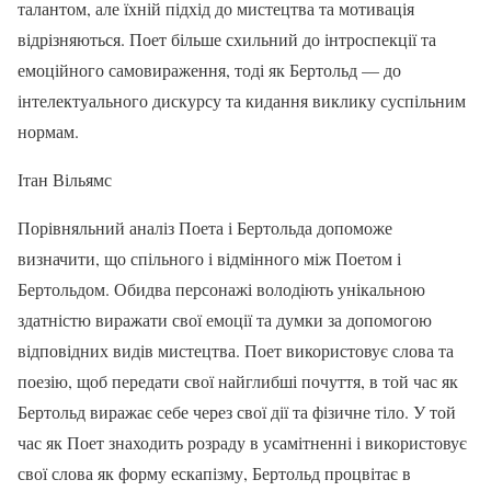
талантом, але їхній підхід до мистецтва та мотивація
відрізняються. Поет більше схильний до інтроспекції та
емоційного самовираження, тоді як Бертольд — до
інтелектуального дискурсу та кидання виклику суспільним
нормам.
Ітан Вільямс
Порівняльний аналіз Поета і Бертольда допоможе
визначити, що спільного і відмінного між Поетом і
Бертольдом. Обидва персонажі володіють унікальною
здатністю виражати свої емоції та думки за допомогою
відповідних видів мистецтва. Поет використовує слова та
поезію, щоб передати свої найглибші почуття, в той час як
Бертольд виражає себе через свої дії та фізичне тіло. У той
час як Поет знаходить розраду в усамітненні і використовує
свої слова як форму ескапізму, Бертольд процвітає в