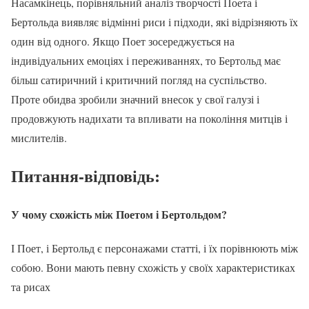
Насамкінець, порівняльний аналіз творчості Поета і
Бертольда виявляє відмінні риси і підходи, які відрізняють їх
один від одного. Якщо Поет зосереджується на
індивідуальних емоціях і переживаннях, то Бертольд має
більш сатиричний і критичний погляд на суспільство.
Проте обидва зробили значний внесок у свої галузі і
продовжують надихати та впливати на покоління митців і
мислителів.
Питання-відповідь:
У чому схожість між Поетом і Бертольдом?
І Поет, і Бертольд є персонажами статті, і їх порівнюють між
собою. Вони мають певну схожість у своїх характеристиках
та рисах