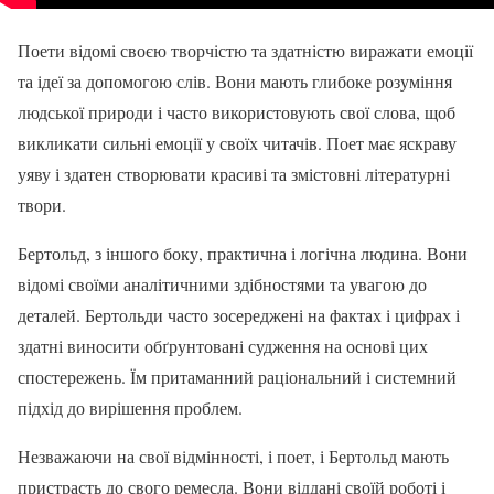
Поети відомі своєю творчістю та здатністю виражати емоції
та ідеї за допомогою слів. Вони мають глибоке розуміння
людської природи і часто використовують свої слова, щоб
викликати сильні емоції у своїх читачів. Поет має яскраву
уяву і здатен створювати красиві та змістовні літературні
твори.
Бертольд, з іншого боку, практична і логічна людина. Вони
відомі своїми аналітичними здібностями та увагою до
деталей. Бертольди часто зосереджені на фактах і цифрах і
здатні виносити обґрунтовані судження на основі цих
спостережень. Їм притаманний раціональний і системний
підхід до вирішення проблем.
Незважаючи на свої відмінності, і поет, і Бертольд мають
пристрасть до свого ремесла. Вони віддані своїй роботі і