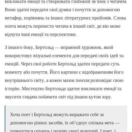
викликати емоції та створювати глибокий зв’язок з читачем.
Вони здатні передати свої думки і почуття за допомогою
метафор, порівнянь та інших літературних прийомів. Слова
поета можуть перенести читача в інший світ, де він може
відчути інші емоції та перспективи.
З іншого боку, Бертольд — вправний художник, який
використовує візуальні елементи для передачі своїх ідей та
емоцій. Через свої роботи Бертольд здатен передати суть
моменту або почуття. Його картини є відображенням його
внутрішнього світу, а кожен мазок пензля розповідає свою
історію. Мистецтво Бертольда здатне викликати емоції та
змусити глядача побачити світ під іншим кутом зору.
Хоча поет і Бертольд можуть виражати себе за
допомогою різних засобів, їх об’єднує спільна мета —
торкнутися сердець і розуму своєї аудиторії. І поет, і