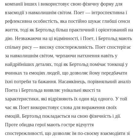
компанії інших і використовує свою фізичну форму для
взаємодії з навколишнім світом. Поет — інтроспективна і
рефлексивна особистість, яка постійно шукає глибші сенси
життя, тоді як Бертольд більш практичний і орієнтований на
дію. Незважаючи на ці відмінності, і Поет, і Бертольд мають
спільну рису — високу спостережливість. Поет спостерігає
за навколишнім світом, черпаючи натхнення навіть у
найдрібніших деталях, тоді як Бертольд помічає тонкощі у
вчинках та емоціях людей, що дозволяє йому передбачати
їхні потреби та бажання. Насамкінець, порівняльний аналіз
Поета і Бертольда виявляє унікальні якості та
характеристики, які відрізняють їх один від одного. У той
час як Поет використовує слова для вираження своїх
емоцій, Бертольд покладається на свою фізичність і дії.
Проте обидва герої мають гостре відчуття
спостережливості, що дозволяє їм по-своєму взаємодіяти зі