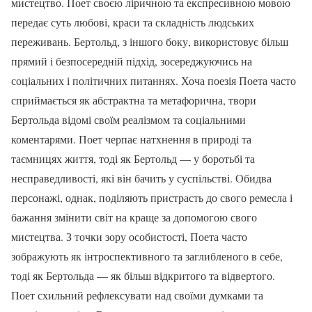
мистецтво. Поет своєю ліричною та експресивною мовою
передає суть любові, краси та складність людських
переживань. Бертольд, з іншого боку, використовує більш
прямий і безпосередній підхід, зосереджуючись на
соціальних і політичних питаннях. Хоча поезія Поета часто
сприймається як абстрактна та метафорична, твори
Бертольда відомі своїм реалізмом та соціальними
коментарями. Поет черпає натхнення в природі та
таємницях життя, тоді як Бертольд — у боротьбі та
несправедливості, які він бачить у суспільстві. Обидва
персонажі, однак, поділяють пристрасть до свого ремесла і
бажання змінити світ на краще за допомогою свого
мистецтва. З точки зору особистості, Поета часто
зображують як інтроспективного та заглибленого в себе,
тоді як Бертольда — як більш відкритого та відвертого.
Поет схильний рефлексувати над своїми думками та