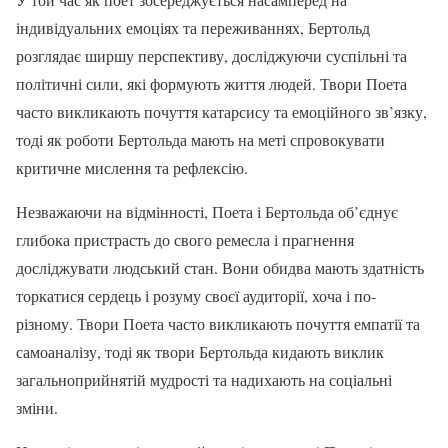
індивідуальних емоціях та переживаннях, Бертольд
розглядає ширшу перспективу, досліджуючи суспільні та
політичні сили, які формують життя людей. Твори Поета
часто викликають почуття катарсису та емоційного зв’язку,
тоді як роботи Бертольда мають на меті спровокувати
критичне мислення та рефлексію.
Незважаючи на відмінності, Поета і Бертольда об’єднує
глибока пристрасть до свого ремесла і прагнення
досліджувати людський стан. Вони обидва мають здатність
торкатися сердець і розуму своєї аудиторії, хоча і по-
різному. Твори Поета часто викликають почуття емпатії та
самоаналізу, тоді як твори Бертольда кидають виклик
загальноприйнятій мудрості та надихають на соціальні
зміни.