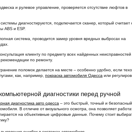
двеска и рулевое управление, проверяется отсутствие люфтов в
 системы диагностируются, подключается сканер, который считает
ы ABS и ESP.
опная система, проводится замер уровня вредных выбросах на
дах.
консультация клиенту по предмету всех найденных неисправностей
 рекомендации по ремонту.
транение поломок делается на месте – особенно удобно, если тех
лугами, как, например,
покраска автомобиля Одесса
или регулиров
компьютерной диагностики перед ручной
рная диагностика авто одесса
– это быстрый, точный и безопасный
мобиля. В отличие от визуального осмотра, она позволяет работа
ирается на объективные цифровые данные. Почему стоит выбира
тику?
 выявления ошибок в системах автомобиля.