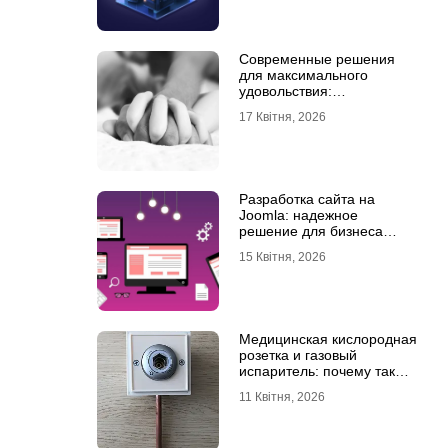
Современные решения
для максимального
удовольствия:
мастурбаторы для мужчин
17 Квітня, 2026
и Womanizer для женщин
Разработка сайта на
Joomla: надежное
решение для бизнеса
любого уровня
15 Квітня, 2026
Медицинская кислородная
розетка и газовый
испаритель: почему так
важно выбрать
11 Квітня, 2026
качественное
оборудование