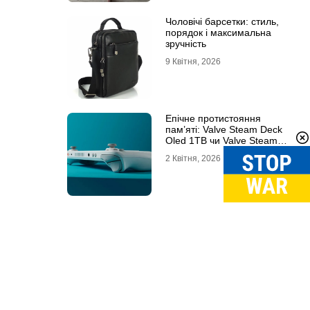
Чоловічі барсетки: стиль,
порядок і максимальна
зручність
9 Квітня, 2026
Епічне протистояння
пам’яті: Valve Steam Deck
Oled 1TB чи Valve Steam
Deck Oled 512GB?
2 Квітня, 2026