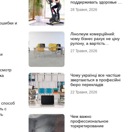
поддерживать здоровье и
физическую форму
28 Травня, 2026
 ошибки и
Лінолеум комерційний:
чому бізнес рахує не ціну
рулону, а вартість
експлуатації
27 Травня, 2026
 и
осмотр
Чому українці все частіше
ка
звертаються в професійні
бюро перекладів
22 Травня, 2026
 способ
ть с
ть
Чем важно
профессиональное
торкретирование