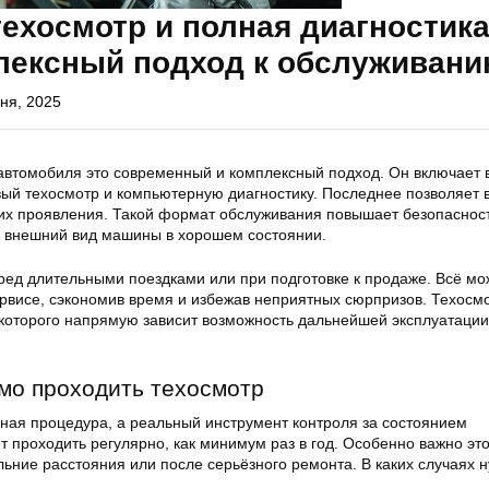
техосмотр и полная диагностик
плексный подход к обслуживан
ня, 2025
втомобиля это современный и комплексный подход. Он включает 
овый техосмотр и компьютерную диагностику. Последнее позволяет 
их проявления. Такой формат обслуживания повышает безопасност
 внешний вид машины в хорошем состоянии.
ред длительными поездками или при подготовке к продаже. Всё м
ервисе, сэкономив время и избежав неприятных сюрпризов. Техосм
т которого напрямую зависит возможность дальнейшей эксплуатации
мо проходить техосмотр
ная процедура, а реальный инструмент контроля за состоянием
т проходить регулярно, как минимум раз в год. Особенно важно эт
ьние расстояния или после серьёзного ремонта. В каких случаях 