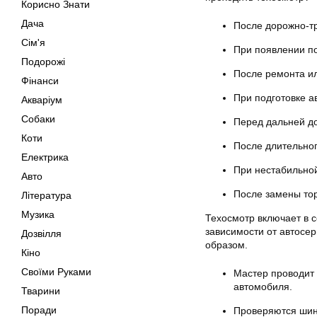
Корисно Знати
Дача
После дорожно-т
Сім'я
При появлении по
Подорожі
После ремонта ил
Фінанси
При подготовке а
Акваріум
Собаки
Перед дальней до
Коти
После длительног
Електрика
При нестабильной
Авто
После замены тор
Література
Музика
Техосмотр включает в 
зависимости от автосе
Дозвілля
образом.
Кіно
Своїми Руками
Мастер проводит 
автомобиля.
Тварини
Поради
Проверяются шины