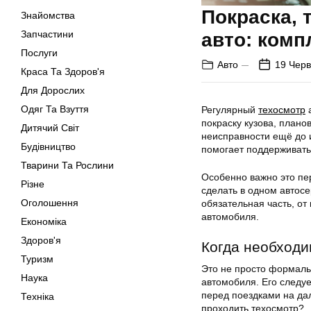
Покраска, 
Знайомства
Запчастини
авто: ком
Послуги
Авто
19 Черв
Краса Та Здоров'я
Для Дорослих
Одяг Та Взуття
Регулярный
техосмотр
а
покраску кузова, план
Дитячий Світ
неисправности ещё до 
Будівництво
помогает поддерживать
Тварини Та Рослини
Особенно важно это пе
Різне
сделать в одном автос
Оголошення
обязательная часть, о
автомобиля.
Економіка
Здоров'я
Когда необходи
Туризм
Это не просто формаль
Наука
автомобиля. Его следуе
перед поездками на дал
Техніка
проходить техосмотр?