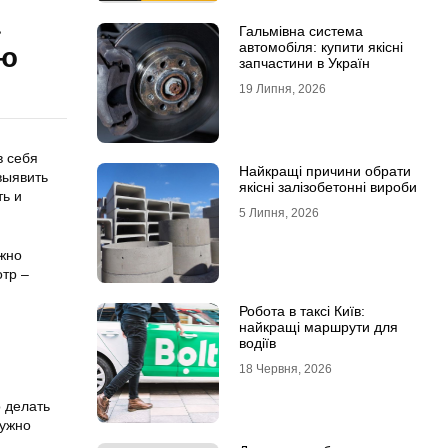
а
Гальмівна система
автомобіля: купити якісні
ию
запчастини в Україн
19 Липня, 2026
в себя
Найкращі причини обрати
выявить
якісні залізобетонні вироби
ь и
5 Липня, 2026
ожно
отр –
Робота в таксі Київ:
найкращі маршрути для
водіїв
18 Червня, 2026
о делать
нужно