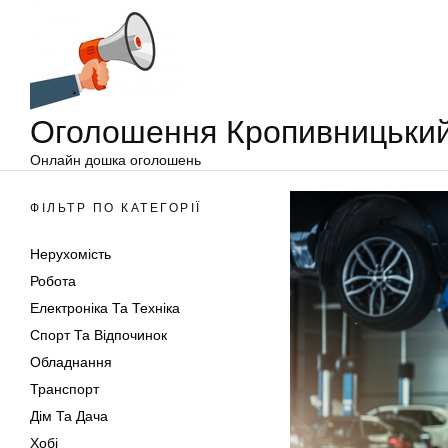
Оголошення
Перейти
Кропивницький
до
вмісту
Оголошення Кропивницьки
Онлайн дошка оголошень
ФІЛЬТР ПО КАТЕГОРІЇ
Нерухомість
Робота
Електроніка Та Техніка
Спорт Та Відпочинок
Обладнання
Транспорт
Дім Та Дача
Хобі