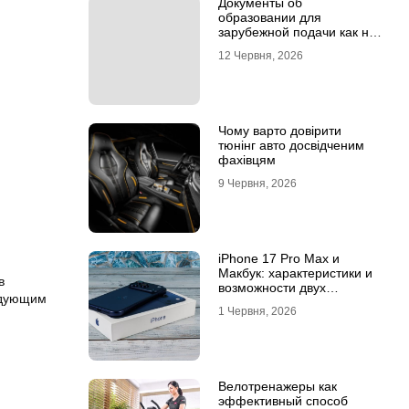
Документы об
образовании для
зарубежной подачи как не
потерять время на
12 Червня, 2026
апостиле
Чому варто довірити
тюнінг авто досвідченим
фахівцям
9 Червня, 2026
iPhone 17 Pro Max и
Макбук: характеристики и
в
возможности двух
едующим
флагманов
1 Червня, 2026
Велотренажеры как
эффективный способ