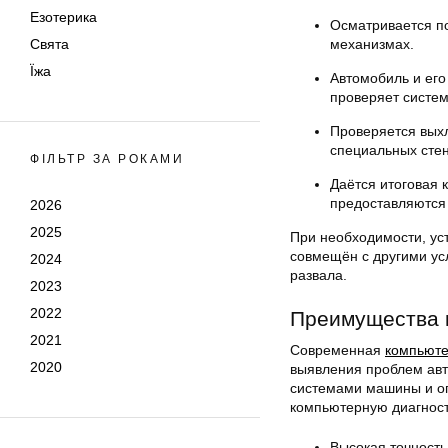
Езотерика
Осматривается по
механизмах.
Свята
Їжа
Автомобиль и его
проверяет систем
Проверяется выхл
специальных стен
ФІЛЬТР ЗА РОКАМИ
Даётся итоговая 
предоставляются
2026
2025
При необходимости, ус
совмещён с другими ус
2024
развала.
2023
2022
Преимущества 
2021
Современная
компьюте
2020
выявления проблем авто
системами машины и оп
компьютерную диагнос
Высокая точность