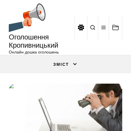
Оголошення
Перейти
Кропивницький
до
вмісту
Оголошення
Кропивницький
Онлайн дошка оголошень
ЗМІСТ