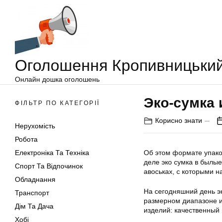
Оголошення
Перейти
Кропивницький
до
вмісту
Оголошення Кропивницьки
Онлайн дошка оголошень
Эко-сумка 
ФІЛЬТР ПО КАТЕГОРІЇ
Корисно знати
Нерухомість
Робота
Електроніка Та Техніка
Об этом формате упако
деле эко сумка в былы
Спорт Та Відпочинок
авоськах, с которыми н
Обладнання
На сегодняшний день эк
Транспорт
размерном диапазоне и
Дім Та Дача
изделий: качественный
Хобі