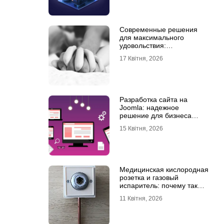
Современные решения
для максимального
удовольствия:
мастурбаторы для мужчин
17 Квітня, 2026
и Womanizer для женщин
Разработка сайта на
Joomla: надежное
решение для бизнеса
любого уровня
15 Квітня, 2026
Медицинская кислородная
розетка и газовый
испаритель: почему так
важно выбрать
11 Квітня, 2026
качественное
оборудование