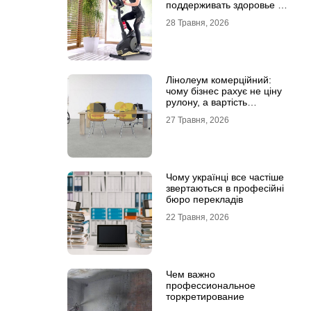
поддерживать здоровье и
физическую форму
28 Травня, 2026
Лінолеум комерційний:
чому бізнес рахує не ціну
рулону, а вартість
експлуатації
27 Травня, 2026
Чому українці все частіше
звертаються в професійні
бюро перекладів
22 Травня, 2026
Чем важно
профессиональное
торкретирование