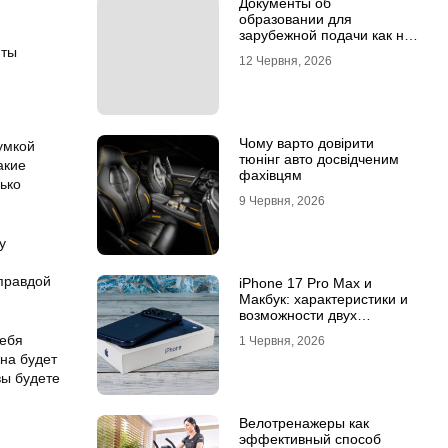
Документы об
образовании для
зарубежной подачи как не
потерять время на
нты
12 Червня, 2026
апостиле
Чому варто довірити
умкой
тюнінг авто досвідченим
акие
фахівцям
ько
9 Червня, 2026
у
 правдой
iPhone 17 Pro Max и
Макбук: характеристики и
возможности двух
флагманов
себя
1 Червня, 2026
жна будет
вы будете
Велотренажеры как
эффективный способ