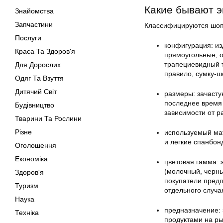
Какие бывают э
Знайомства
Запчастини
Классифицируются шопе
Послуги
конфигурация: из
Краса Та Здоров'я
прямоугольные, о
трапециевидный 
Для Дорослих
правило, сумку-ш
Одяг Та Взуття
Дитячий Світ
размеры: зачасту
последнее время 
Будівництво
зависимости от р
Тварини Та Рослини
Різне
используемый мат
и легкие спанбон
Оголошення
Економіка
цветовая гамма: 
(молочный, черный
Здоров'я
покупатели предп
Туризм
отдельного случа
Наука
предназначение: 
Техніка
продуктами на ры