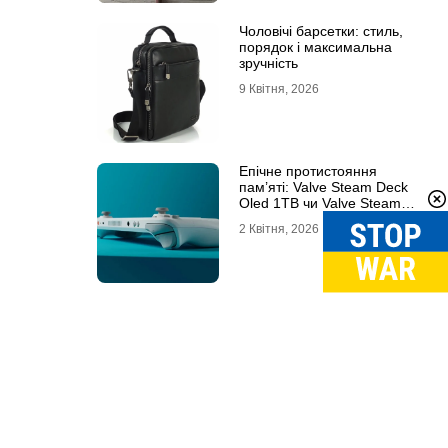
Чоловічі барсетки: стиль,
порядок і максимальна
зручність
9 Квітня, 2026
Епічне протистояння
пам’яті: Valve Steam Deck
Oled 1TB чи Valve Steam
Deck Oled 512GB?
2 Квітня, 2026