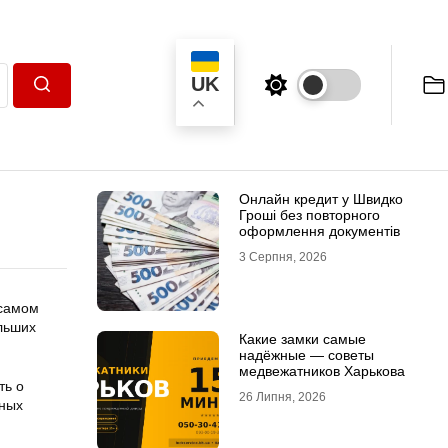
UK
Пошук
Онлайн кредит у Швидко
Гроші без повторного
оформлення документів
3 Серпня, 2026
 самом
льших
Какие замки самые
надёжные — советы
медвежатников Харькова
ть о
26 Липня, 2026
нных