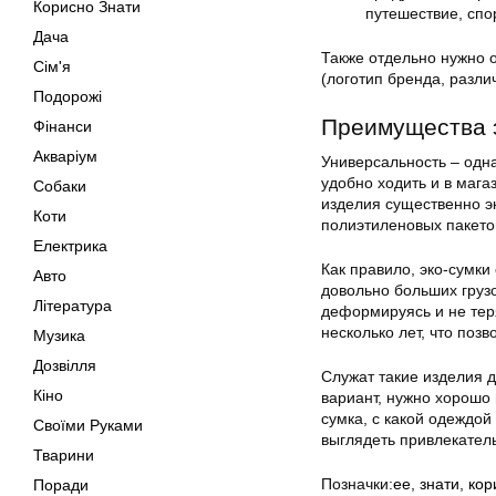
Корисно Знати
путешествие, спо
Дача
Также отдельно нужно о
Сім'я
(логотип бренда, разли
Подорожі
Преимущества 
Фінанси
Акваріум
Универсальность – одна
удобно ходить и в магаз
Собаки
изделия существенно э
Коти
полиэтиленовых пакето
Електрика
Как правило, эко-сумк
Авто
довольно больших грузо
Література
деформируясь и не тер
несколько лет, что позв
Музика
Дозвілля
Служат такие изделия 
Кіно
вариант, нужно хорошо 
сумка, с какой одеждой
Своїми Руками
выглядеть привлекател
Тварини
Позначки:
ее
,
знати
,
кор
Поради