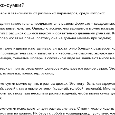
ко-сумки?
ры в зависимости от различных параметров, среди которых:
делия такого плана предлагаются в разном формате – квадратные,
вальные, круглые. Однако классическим вариантом можно назвать
тип с расширяющимся верхом и обязательно длинными ручками. К
опер носят на плече, поэтому она не должна мешать при ходьбе;
ю такие изделия изготавливаются достаточно больших размеров, хо
производители стали выпускать и небольшие сумочки, эко-рюкзаки
азмера, тканевые шоперы в сложенном виде не занимают много ме
ериал: при изготовлении шоперов используется разное сырье. Эт
д, плащевка, полиэстер, хлопок;
эко-сумки можно купить в разных цветах. Это могут быть как сдерж
, серый), так и яркие оттенки (красный, голубой, зеленый). Многи
очитают покупать несколько разных изделий, чтобы иметь сумку дл
я;
эко-сумки используются для разных случаев. С ними можно ходить 
нок или на шопинг. Их берут с собой в командировку, туристическо