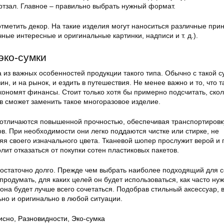
ртзал. Главное – правильно выбрать нужный формат.
тметить декор. На такие изделия могут наноситься различные при
чные интересные и оригинальные картинки, надписи и т. д.).
эко-сумки
 из важных особенностей продукции такого типа. Обычно с такой с
ин, и на рынок, и ездить в путешествия. Не менее важно и то, что т
кономят финансы. Стоит только хотя бы примерно подсчитать, скол
в сможет заменить такое многоразовое изделие.
и отличаются повышенной прочностью, обеспечивая транспортировк
в. При необходимости они легко поддаются чистке или стирке, не
яя своего изначального цвета. Тканевой шопер прослужит верой и
олит отказаться от покупки сотен пластиковых пакетов.
достаточно долго. Прежде чем выбрать наиболее подходящий для 
продумать, для каких целей он будет использоваться, как часто ну
 она будет лучше всего сочетаться. Подобрав стильный аксессуар, 
ьно и оригинально в любой ситуации.
исно
,
Разновидности
,
Эко-сумка