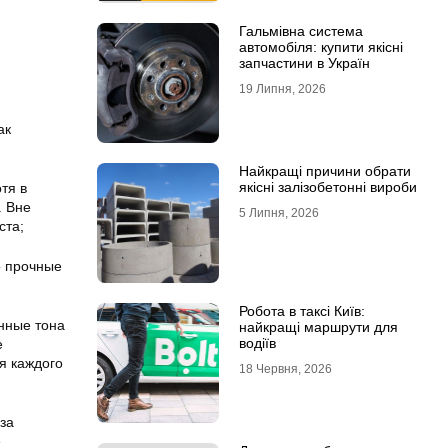
Гальмівна система
автомобіля: купити якісні
запчастини в Україн
19 Липня, 2026
ак
Найкращі причини обрати
якісні залізобетонні вироби
тя в
. Вне
5 Липня, 2026
ста;
о прочные
Робота в таксі Київ:
анные тона
найкращі маршрути для
водіїв
е
я каждого
18 Червня, 2026
за
е