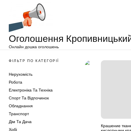
Оголошення
Перейти
Кропивницький
до
вмісту
Оголошення Кропивницьки
Онлайн дошка оголошень
ФІЛЬТР ПО КАТЕГОРІЇ
Нерухомість
Робота
Електроніка Та Техніка
Спорт Та Відпочинок
Обладнання
Транспорт
Дім Та Дача
Крашение ткан
Хобі
кислотными кр