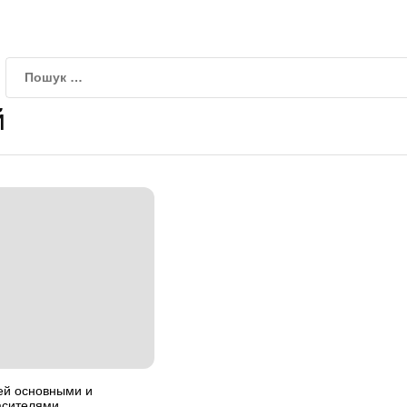
й
ей основными и
асителями