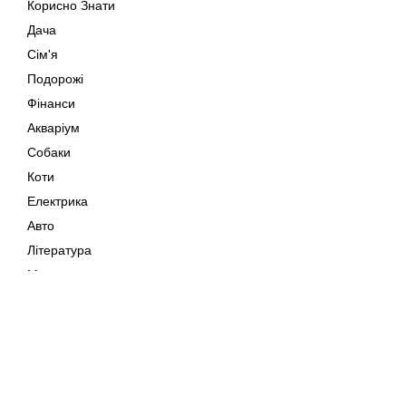
Корисно Знати
Дача
Сім'я
Подорожі
Фінанси
Акваріум
Собаки
Коти
Електрика
Авто
Література
Музика
Дозвілля
Кіно
Мапа сайту
Своїми Руками
Тварини
Авторське право © 202
Поради