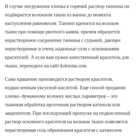
В случае погружения хлопка в горячий раствор таннина он
подбирается волокном такни из ванны до момента
наступления равновесия. Таннин крепится на волокне
ткани при помощи рвотного камня, причем образуется
нерастворимое соединение таннина с сурьмой, дающее
нерастворимые и очень надежные соли с основаниями
красителей. А если вам нужен качественный краситель для
ткани, переходите на сайт kolorstar.com.
Само крашение производится раствором красителя,
подкисленным уксусной кислотой. Еще способ придания
хлопко–бумажному волокну кислых параметров – это
тканевая обработка щелочным раствором катанола или
закрепителя. При последующей пропуске на подкисленный
раствор основного красителя на волокне ткани появляется
нерастворимая соль образования красителя с катанолом.