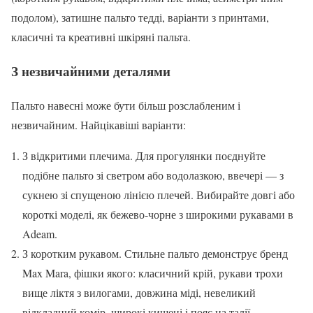
подолом), затишне пальто тедді, варіанти з принтами,
класичні та креативні шкіряні пальта.
З незвичайними деталями
Пальто навесні може бути більш розслабленим і
незвичайним. Найцікавіші варіанти:
З відкритими плечима. Для прогулянки поєднуйте
подібне пальто зі светром або водолазкою, ввечері — з
сукнею зі спущеною лінією плечей. Вибирайте довгі або
короткі моделі, як бежево-чорне з широкими рукавами в
Adeam.
З коротким рукавом. Стильне пальто демонструє бренд
Max Mara, фішки якого: класичний крій, рукави трохи
вище ліктя з вилогами, довжина міді, невеликий
відкладний комір, широкі кишені і пояс на талії.