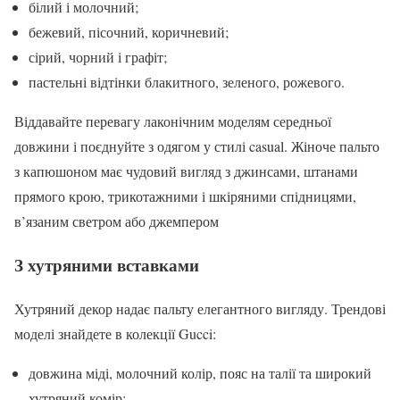
білий і молочний;
бежевий, пісочний, коричневий;
сірий, чорний і графіт;
пастельні відтінки блакитного, зеленого, рожевого.
Віддавайте перевагу лаконічним моделям середньої
довжини і поєднуйте з одягом у стилі casual. Жіноче пальто
з капюшоном має чудовий вигляд з джинсами, штанами
прямого крою, трикотажними і шкіряними спідницями,
в’язаним светром або джемпером
З хутряними вставками
Хутряний декор надає пальту елегантного вигляду. Трендові
моделі знайдете в колекції Gucci:
довжина міді, молочний колір, пояс на талії та широкий
хутряний комір;