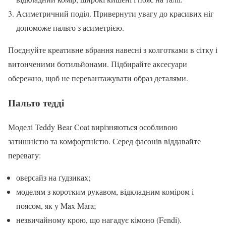
Асиметричний поділ. Привернути увагу до красивих ніг
допоможе пальто з асиметрією.
Поєднуйте креативне вбрання навесні з колготками в сітку і
витонченими ботильйонами. Підбирайте аксесуари
обережно, щоб не перевантажувати образ деталями.
Пальто тедді
Моделі Teddy Bear Coat вирізняються особливою
затишністю та комфортністю. Серед фасонів віддавайте
перевагу:
оверсайз на ґудзиках;
моделям з коротким рукавом, відкладним коміром і
поясом, як у Max Mara;
незвичайному крою, що нагадує кімоно (Fendi).