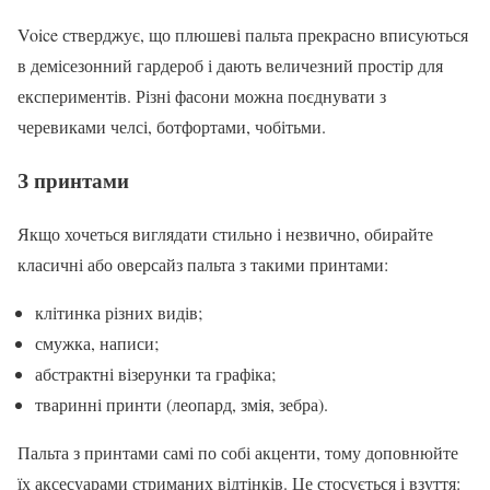
Voice стверджує, що плюшеві пальта прекрасно вписуються
в демісезонний гардероб і дають величезний простір для
експериментів. Різні фасони можна поєднувати з
черевиками челсі, ботфортами, чобітьми.
З принтами
Якщо хочеться виглядати стильно і незвично, обирайте
класичні або оверсайз пальта з такими принтами:
клітинка різних видів;
смужка, написи;
абстрактні візерунки та графіка;
тваринні принти (леопард, змія, зебра).
Пальта з принтами самі по собі акценти, тому доповнюйте
їх аксесуарами стриманих відтінків. Це стосується і взуття: