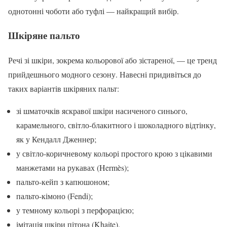
однотонні чоботи або туфлі — найкращий вибір.
Шкіряне пальто
Речі зі шкіри, зокрема кольорової або зістареної, — це тренд
прийдешнього модного сезону. Навесні придивіться до
таких варіантів шкіряних пальт:
зі шматочків яскравої шкіри насиченого синього,
карамельного, світло-блакитного і шоколадного відтінку,
як у Кендалл Дженнер;
у світло-коричневому кольорі простого крою з цікавими
манжетами на рукавах (Hermès);
пальто-кейп з капюшоном;
пальто-кімоно (Fendi);
у темному кольорі з перфорацією;
імітація шкіри пітона (Khaite).