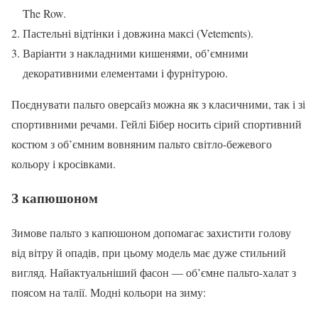
The Row.
Пастельні відтінки і довжина максі (Vetements).
Варіанти з накладними кишенями, об’ємними
декоративними елементами і фурнітурою.
Поєднувати пальто оверсайз можна як з класичними, так і зі
спортивними речами. Гейлі Бібер носить сірий спортивний
костюм з об’ємним вовняним пальто світло-бежевого
кольору і кросівками.
З капюшоном
Зимове пальто з капюшоном допомагає захистити голову
від вітру й опадів, при цьому модель має дуже стильний
вигляд. Найактуальніший фасон — об’ємне пальто-халат з
поясом на талії. Модні кольори на зиму: