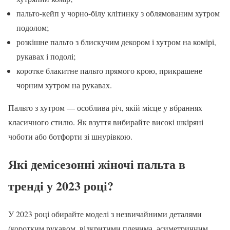
пальто-кейп у чорно-білу клітинку з облямованим хутром
подолом;
розкішне пальто з блискучим декором і хутром на комірі,
рукавах і подолі;
коротке блакитне пальто прямого крою, прикрашене
чорним хутром на рукавах.
Пальто з хутром — особлива річ, якій місце у вбраннях
класичного стилю. Як взуття вибирайте високі шкіряні
чоботи або ботфорти зі шнурівкою.
Які демісезонні жіночі пальта в
тренді у 2023 році?
У 2023 році обирайте моделі з незвичайними деталями
(коротким рукавом, відкритими плечима, асиметричним