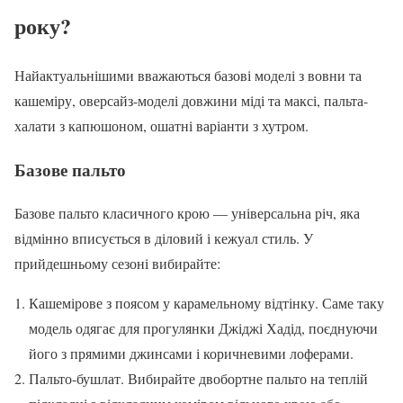
року?
Найактуальнішими вважаються базові моделі з вовни та
кашеміру, оверсайз-моделі довжини міді та максі, пальта-
халати з капюшоном, ошатні варіанти з хутром.
Базове пальто
Базове пальто класичного крою — універсальна річ, яка
відмінно вписується в діловий і кежуал стиль. У
прийдешньому сезоні вибирайте:
Кашемірове з поясом у карамельному відтінку. Саме таку
модель одягає для прогулянки Джіджі Хадід, поєднуючи
його з прямими джинсами і коричневими лоферами.
Пальто-бушлат. Вибирайте двобортне пальто на теплій