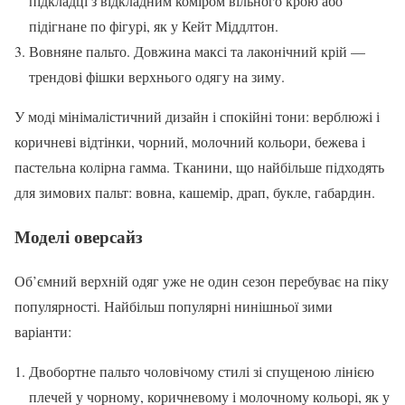
підкладці з відкладним коміром вільного крою або
підігнане по фігурі, як у Кейт Міддлтон.
Вовняне пальто. Довжина максі та лаконічний крій —
трендові фішки верхнього одягу на зиму.
У моді мінімалістичний дизайн і спокійні тони: верблюжі і
коричневі відтінки, чорний, молочний кольори, бежева і
пастельна колірна гамма. Тканини, що найбільше підходять
для зимових пальт: вовна, кашемір, драп, букле, габардин.
Моделі оверсайз
Об’ємний верхній одяг уже не один сезон перебуває на піку
популярності. Найбільш популярні нинішньої зими
варіанти:
Двобортне пальто чоловічому стилі зі спущеною лінією
плечей у чорному, коричневому і молочному кольорі, як у