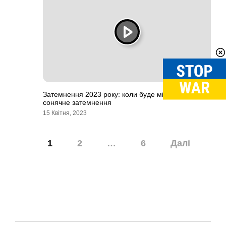
Затемнення 2023 року: коли буде місячне та
сонячне затемнення
15 Квітня, 2023
Навігація
1
2
…
6
Далі
записів