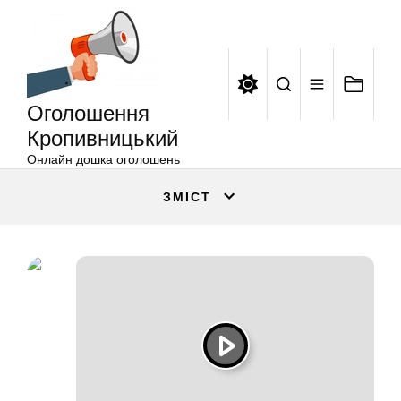
Оголошення
Перейти
Кропивницький
до
вмісту
Оголошення
Кропивницький
Онлайн дошка оголошень
ЗМІСТ