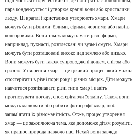
піднімається вгору. На висоті, де повітря стає холоднішим,
пара конденсується і утворює краплі води або кристалики
льоду. Ці краплі і кристалики утворюють хмари. Хмари
можуть бути різними: білими, сірими, чорними або навіть
кольоровими. Вони також можуть мати різні форми,
наприклад, пухнасті, розплескані чи вузькі смуги. Хмари
можуть бути розташовані високо над землею або низько.
Вони можуть бути також супроводжені дощем, снігом або
грозою. Утворення хмар — це цікавий процес, який можна
спостерігати в різні пори року і різних місцях. Діти можуть
навчитися розпізнавати різні типи хмар і навіть
прогнозувати погоду, спостерігаючи їх зміну. Також вони
можуть малювати або робити фотографії хмар, щоб
запам’ятати їх різноманітність. Отже, процес утворення
хмар — це захоплююча тема, яка допоможе дітям розуміти,
як працює природа навколо нас. Нехай вони завжди