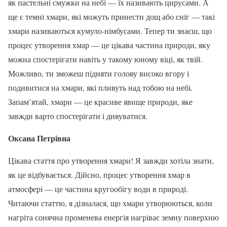
як пастельні смужки на небі — їх називають цирусами. А
ще є темні хмари, які можуть принести дощ або сніг — такі
хмари називаються кумуло-німбусами. Тепер ти знаєш, що
процес утворення хмар — це цікава частина природи, яку
можна спостерігати навіть у такому юному віці, як твій.
Можливо, ти зможеш підняти голову високо вгору і
подивитися на хмари, які пливуть над тобою на небі.
Запам’ятай, хмари — це красиве явище природи, яке
завжди варто спостерігати і дивуватися.
Оксана Петрівна
Цікава стаття про утворення хмари! Я завжди хотіла знати,
як це відбувається. Дійсно, процес утворення хмар в
атмосфері — це частина кругообігу води в природі.
Читаючи статтю, я дізналася, що хмари утворюються, коли
нагріта сонячна променева енергія нагріває земну поверхню