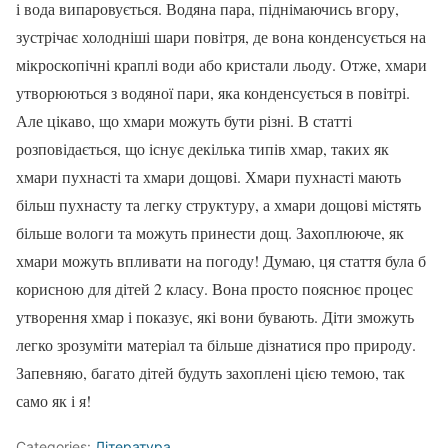
і вода випаровується. Водяна пара, піднімаючись вгору,
зустрічає холодніші шари повітря, де вона конденсується на
мікроскопічні краплі води або кристали льоду. Отже, хмари
утворюються з водяної пари, яка конденсується в повітрі.
Але цікаво, що хмари можуть бути різні. В статті
розповідається, що існує декілька типів хмар, таких як
хмари пухнасті та хмари дощові. Хмари пухнасті мають
більш пухнасту та легку структуру, а хмари дощові містять
більше вологи та можуть принести дощ. Захоплююче, як
хмари можуть впливати на погоду! Думаю, ця стаття була б
корисною для дітей 2 класу. Вона просто пояснює процес
утворення хмар і показує, які вони бувають. Діти зможуть
легко зрозуміти матеріал та більше дізнатися про природу.
Запевняю, багато дітей будуть захоплені цією темою, так
само як і я!
Categories:
Література