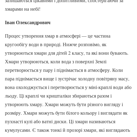
залишаються цікавими і допитливими, спостерігаючи за
хмарами на небі!
Іван Олександрович
Процес утворення хмар в атмосфері — це частина
кругообігу води в природі. Нижче розповімо, як
утворюються хмари для дітей 2 класу, та які вони бувають.
Хмари утворюються, коли вода з поверхні Землі
перетворюється у пару і піднімається в атмосферу. Коли
пара піднімається вище і зустрічає холодну повітряну масу,
вона охолоджується і перетворюється у міні-краплі води або
льоду. Ці краплі чи кришталіки збираються разом і
утворюють хмару. Хмари можуть бути різного вигляду і
розміру. Хмари можуть бути білого кольору і виглядати як
пухнасті кулі або ватні диски. Ці хмари називаються
кумулусами. Є також тонкі й прозорі хмари, які виглядають