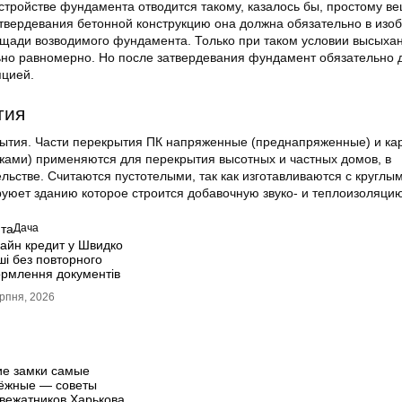
тройстве фундамента отводится такому, казалось бы, простому ве
атвердевания бетонной конструкцию она должна обязательно в изо
ощади возводимого фундамента. Только при таком условии высыха
но равномерно. Но после затвердевания фундамент обязательно 
яцией.
тия
рытия. Части перекрытия ПК напряженные (преднапряженные) и ка
жами) применяются для перекрытия высотных и частных домов, в
ьстве. Считаются пустотелыми, так как изготавливаются с круглы
руюет зданию которое строится добавочную звуко- и теплоизоляцию
та
Дача
айн кредит у Швидко
ші без повторного
рмлення документів
рпня, 2026
ие замки самые
ёжные — советы
вежатников Харькова