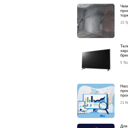
Чем
про
тор
15 Т
Тел
хар
бре
5 Тр
Нас
про
про
21 К
Для