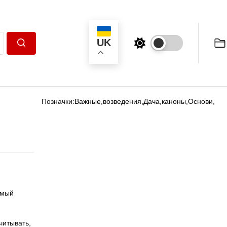
UK
Пошук
Позначки:
Важные
,
возведения
,
Дача
,
каноны
,
Основи
,
амый
читывать,