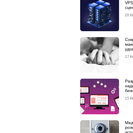
VPS
сце
опы
20 К
Сов
мак
удо
мас
17 К
Wom
Раз
над
биз
15 К
Мед
роз
исп