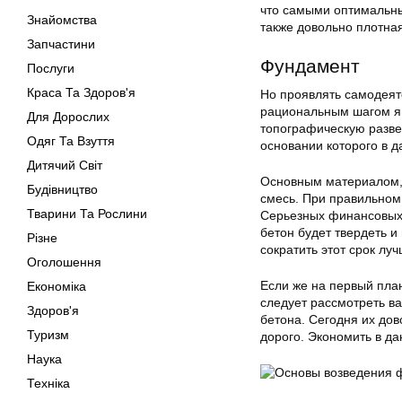
что самыми оптимальны
Знайомства
также довольно плотная
Запчастини
Фундамент
Послуги
Краса Та Здоров'я
Но проявлять самодеяте
рациональным шагом я
Для Дорослих
топографическую развед
Одяг Та Взуття
основании которого в 
Дитячий Світ
Основным материалом,
Будівництво
смесь. При правильном
Тварини Та Рослини
Серьезных финансовых 
бетон будет твердеть и
Різне
сократить этот срок луч
Оголошення
Если же на первый пла
Економіка
следует рассмотреть в
Здоров'я
бетона. Сегодня их дов
Туризм
дорого. Экономить в да
Наука
Техніка