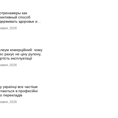
отренажеры как
ективный способ
держивать здоровье и
ическую форму
равня, 2026
олеум комерційний: чому
ес рахує не ціну рулону,
ртість експлуатації
равня, 2026
 українці все частіше
ртаються в професійні
о перекладів
равня, 2026