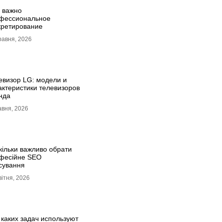
 важно
фессиональное
кретирование
равня, 2026
евизор LG: модели и
актеристики телевизоров
нда
авня, 2026
кільки важливо обрати
фесійне SEO
сування
вітня, 2026
 каких задач используют