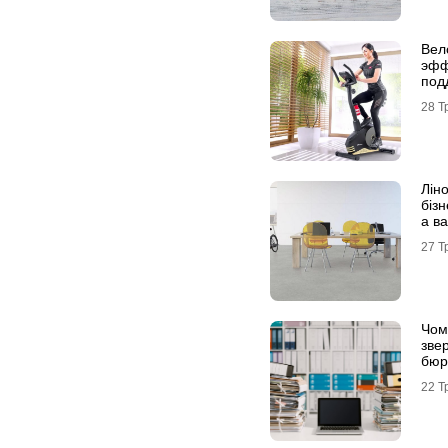
Вел
эфф
под
физ
28 Т
Лін
бізн
а ва
27 Т
Чому
зве
бюр
22 Т