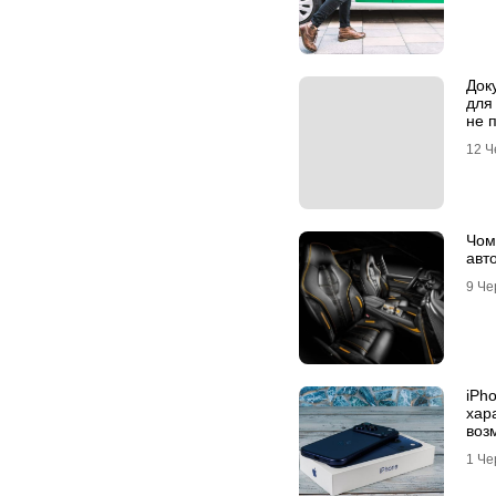
Док
для
не 
апо
12 Ч
Чом
авт
9 Че
iPh
хар
воз
фла
1 Че