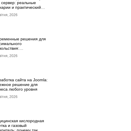
 сервер: реальные
нарии и практический
т
вітня, 2026
ременные решения для
симального
вольствия:
турбаторы для мужчин и
вітня, 2026
anizer для женщин
работка сайта на Joomla:
ежное решение для
неса любого уровня
вітня, 2026
ицинская кислородная
етка и газовый
аритель: почему так