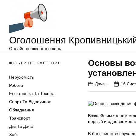
Оголошення
Перейти
Кропивницький
до
вмісту
Оголошення Кропивницьки
Онлайн дошка оголошень
Основы во
ФІЛЬТР ПО КАТЕГОРІЇ
установле
Нерухомість
Дача
16 Лис
Робота
Електроніка Та Техніка
Спорт Та Відпочинок
Обладнання
Важнейшим этапом стро
Транспорт
первый и одновременно
Дім Та Дача
В большинстве случаев
Хобі