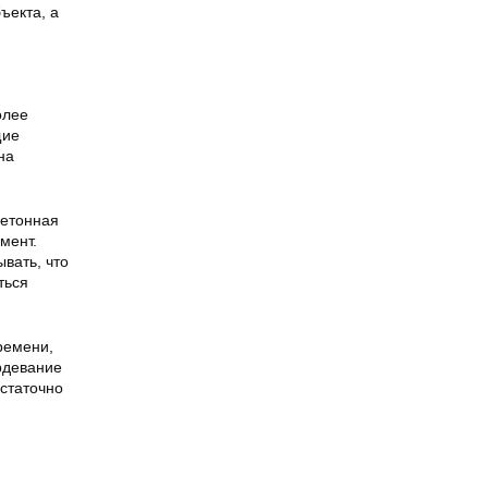
ъекта, а
олее
щие
на
бетонная
мент.
вать, что
ться
ремени,
рдевание
остаточно