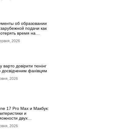
ументы об образовании
 зарубежной подачи как
потерять время на
стиле
ервня, 2026
у варто довірити тюнінг
о досвідченим фахівцям
рвня, 2026
one 17 Pro Max и Макбук:
актеристики и
можности двух
гманов
рвня, 2026