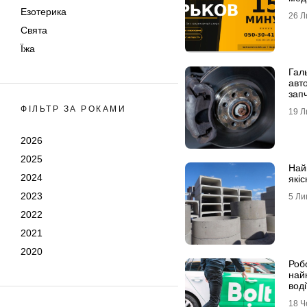
Езотерика
26 Л
Свята
Їжа
Гал
авто
зап
ФІЛЬТР ЗА РОКАМИ
19 Л
2026
2025
Най
2024
якіс
2023
5 Ли
2022
2021
2020
Робо
най
воді
18 Ч