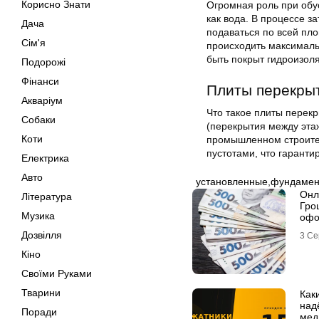
Корисно Знати
Огромная роль при обус
как вода. В процессе з
Дача
подаваться по всей пл
Сім'я
происходить максималь
быть покрыт гидроизол
Подорожі
Фінанси
Плиты перекры
Акваріум
Что такое плиты перек
Собаки
(перекрытия между эта
Коти
промышленном строител
пустотами, что гаранти
Електрика
Авто
установленные
,
фундамен
Онл
Література
Гро
Музика
офо
Дозвілля
3 Се
Кіно
Своїми Руками
Тварини
Как
над
Поради
мед