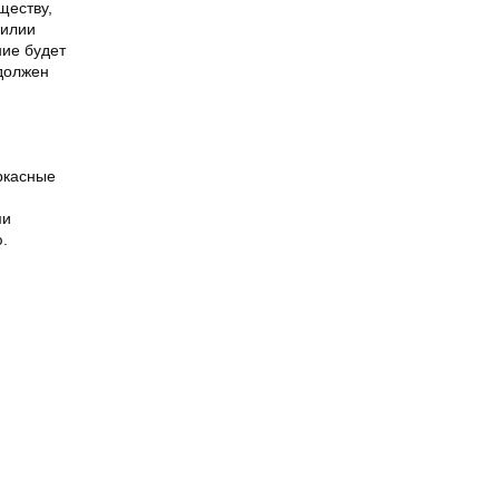
ществу,
билии
ние будет
должен
ркасные
ми
.