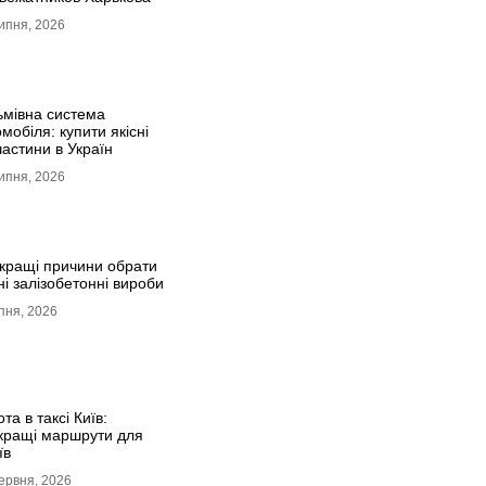
ипня, 2026
ьмівна система
мобіля: купити якісні
частини в Україн
ипня, 2026
кращі причини обрати
ні залізобетонні вироби
пня, 2026
та в таксі Київ:
кращі маршрути для
їв
ервня, 2026