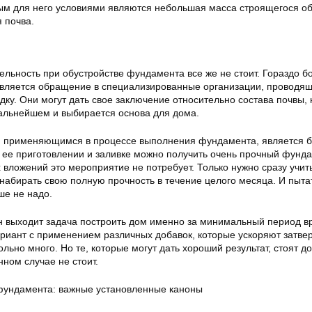
м для него условиями являются небольшая масса строящегося об
 почва.
льность при обустройстве фундамента все же не стоит. Гораздо б
вляется обращение в специализированные организации, проводя
ку. Они могут дать свое заключение относительно состава почвы, 
дальнейшем и выбирается основа для дома.
 применяющимся в процессе выполнения фундамента, является 
 ее приготовлении и заливке можно получить очень прочный фунда
вложений это мероприятие не потребует. Только нужно сразу учиты
 набирать свою полную прочность в течение целого месяца. И пыта
ше не надо.
н выходит задача построить дом именно за минимальный период в
ариант с применением различных добавок, которые ускоряют затве
ольно много. Но те, которые могут дать хороший результат, стоят д
нном случае не стоит.