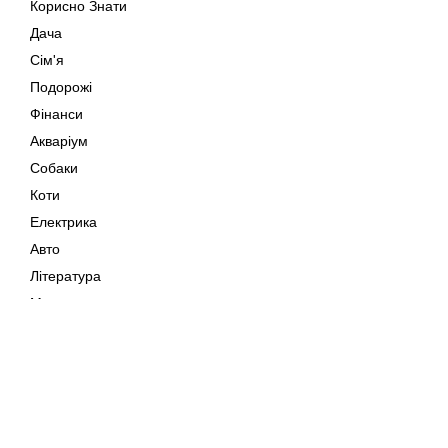
Корисно Знати
Дача
Сім'я
Подорожі
Фінанси
Акваріум
Собаки
Коти
Електрика
Авто
Література
Музика
Дозвілля
Кіно
Мапа сайту
Своїми Руками
Тварини
Авторське право © 202
Поради