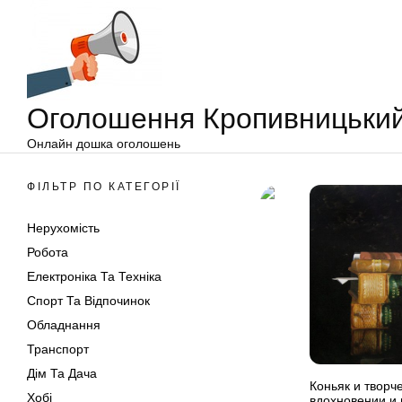
Оголошення
Перейти
Кропивницький
до
вмісту
Оголошення Кропивницьки
Онлайн дошка оголошень
ФІЛЬТР ПО КАТЕГОРІЇ
Нерухомість
Робота
Електроніка Та Техніка
Спорт Та Відпочинок
Обладнання
Транспорт
Дім Та Дача
Коньяк и творч
Хобі
вдохновении и