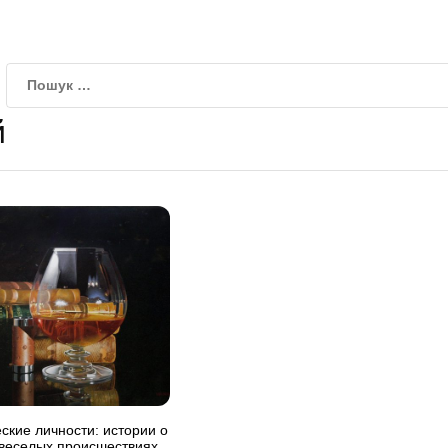
й
еские личности: истории о
 веселых происшествиях