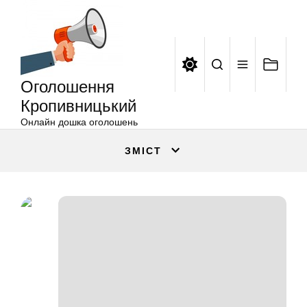
Оголошення
Перейти
Кропивницький
до
вмісту
Оголошення
Кропивницький
Онлайн дошка оголошень
ЗМІСТ