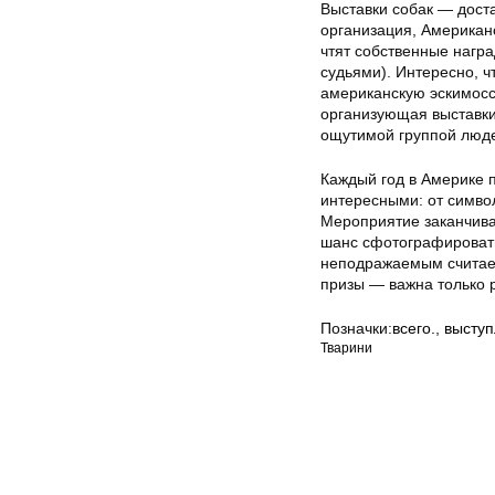
Выставки собак — дост
организация, Американс
чтят собственные нагр
судьями). Интересно, ч
американскую эскимосс
организующая выставки
ощутимой группой люд
Каждый год в Америке 
интересными: от симво
Мероприятие заканчива
шанс сфотографировать
неподражаемым считает
призы — важна только 
Позначки:
всего.
,
высту
Тварини