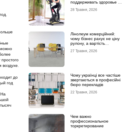
поддерживать здоровье и
физическую форму
28 Травня, 2026
год.
Польше
Лінолеум комерційний:
чому бізнес рахує не ціну
бные
рулону, а вартість
експлуатації
 можно
27 Травня, 2026
иболее
 простого
 воздухе.
Чому українці все частіше
оходит до
звертаються в професійні
дый год
бюро перекладів
22 Травня, 2026
 На
льшой
 тысяч
Чем важно
профессиональное
торкретирование