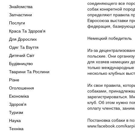
соединяющего все поро
Знайомства
собак конкретной поро
Запчастини
определяют правила пр
Евросоюза выставки пр
Послуги
федерация, базирующая
Краса Та Здоров'я
Немецкий победитель
Для Дорослих
Одяг Та Взуття
Из-за децентрализованн
Дитячий Світ
польские. Они организу
для хозяев немецких до
Будівництво
только международные 
Тварини Та Рослини
несколько клубных выст
Різне
Их свои правила, котор
Оголошення
собаками, принадлежащ
Економіка
зарегистрироваться. Мн
клуб. Об этом нужно по
Здоров'я
оплату членства, заним
Туризм
Постановка собаки в по
Наука
www.facebook.com/karpi
Техніка