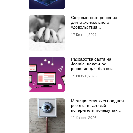
Современные решения
для максимального
удовольствия:
мастурбаторы для мужчин
17 Квітня, 2026
и Womanizer для женщин
Разработка сайта на
Joomla: надежное
решение для бизнеса
любого уровня
15 Квітня, 2026
Медицинская кислородная
розетка и газовый
испаритель: почему так
важно выбрать
11 Квітня, 2026
качественное
оборудование