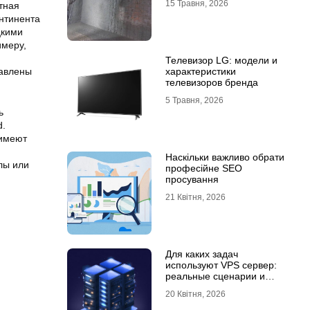
15 Травня, 2026
тная
онтинента
цкими
имеру,
Телевизор LG: модели и
тавлены
характеристики
телевизоров бренда
5 Травня, 2026
ь
d.
 имеют
Наскільки важливо обрати
лы или
професійне SEO
просування
21 Квітня, 2026
Для каких задач
используют VPS сервер:
реальные сценарии и
практический опыт
20 Квітня, 2026