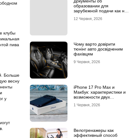
Документы об
вободном
образовании для
зарубежной подачи как не
потерять время на
12 Червня, 2026
апостиле
е клубы
уникальная
Чому варто довірити
нтой пива
тюнінг авто досвідченим
фахівцям
9 Червня, 2026
й. Больше
дую весну
оненты
iPhone 17 Pro Max и
Макбук: характеристики и
и
возможности двух
г у
флагманов
1 Червня, 2026
могут
в.
Велотренажеры как
эффективный способ