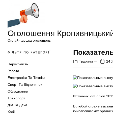
Оголошення
Перейти
Кропивницький
до
вмісту
Оголошення Кропивницьки
Онлайн дошка оголошень
Показатель
ФІЛЬТР ПО КАТЕГОРІЇ
Тварини
24 
Нерухомість
Робота
Електроніка Та Техніка
Спорт Та Відпочинок
Обладнання
Источник: onEdition 201
Транспорт
Дім Та Дача
В любой стране выстав
кинологических органи
Хобі