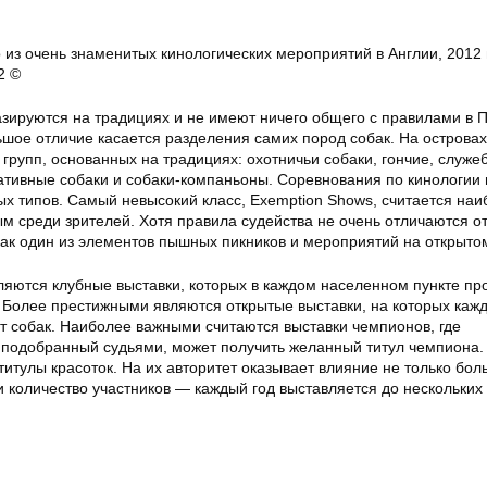
о из очень знаменитых кинологических мероприятий в Англии, 2012 
2 ©
азируются на традициях и не имеют ничего общего с правилами в 
ьшое отличие касается разделения самих пород собак. На островах
 групп, основанных на традициях: охотничьи собаки, гончие, служе
ративные собаки и собаки-компаньоны. Соревнования по кинологии
ых типов. Самый невысокий класс, Exemption Shows, считается на
м среди зрителей. Хотя правила судейства не очень отличаются от
как один из элементов пышных пикников и мероприятий на открытом
яются клубные выставки, которых в каждом населенном пункте пр
. Более престижными являются открытые выставки, на которых каж
от собак. Наиболее важными считаются выставки чемпионов, где
 подобранный судьями, может получить желанный титул чемпиона.
титулы красоток. На их авторитет оказывает влияние не только бо
и количество участников — каждый год выставляется до нескольких