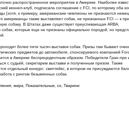
аточно распространенное мероприятие в Америке. Наиболее извес
кий кеннел-клуб, подписала соглашение с FCI, по которому оба к
ады (хотя, к примеру, американские чемпионы не признаются неме
то американцы также выставляют собак, не признанных FCI — к пр
кую собаку. В Штатах даже существует преуспевающая ARBA,
 собак, которые еще не признаны официально породой, но предс
ей.
проходит более пяти тысяч выставок собак. Призы там бывают очен
лических предметов до автомобиля, спонсируемого компанией For
ется в Америке беспрецедентным образом. Победители Гран-при
ся с судьёй, секретарем выставки и полученным призом. Также
ся отдельный конкурс: свиптейкс, в котором не присуждаются бал
работа с рингом безымянных собак.
пления
,
мира
,
Показательные
,
со
,
Тварини