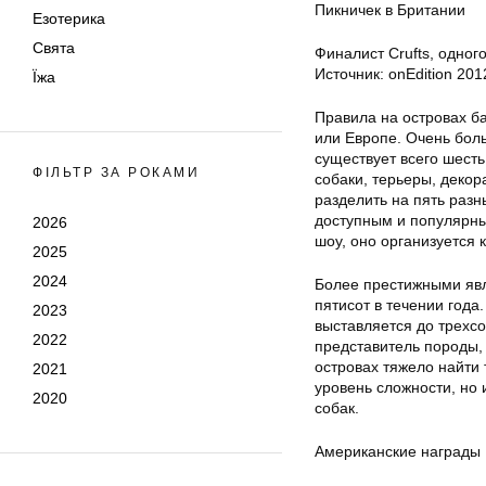
Пикничек в Британии
Езотерика
Свята
Финалист Crufts, одног
Источник: onEdition 201
Їжа
Правила на островах б
или Европе. Очень бол
существует всего шесть
ФІЛЬТР ЗА РОКАМИ
собаки, терьеры, деко
разделить на пять разн
доступным и популярны
2026
шоу, оно организуется 
2025
2024
Более престижными явл
пятисот в течении года
2023
выставляется до трехс
2022
представитель породы,
островах тяжело найти 
2021
уровень сложности, но 
2020
собак.
Американские награды