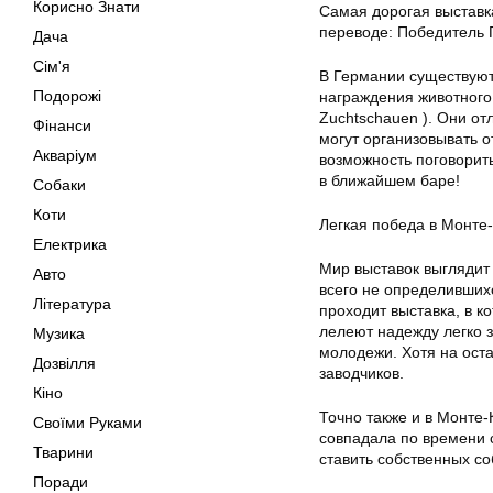
Корисно Знати
Самая дорогая выставка
переводе: Победитель 
Дача
Сім'я
В Германии существуют
Подорожі
награждения животного
Zuchtschauen ). Они о
Фінанси
могут организовывать о
Акваріум
возможность поговорит
в ближайшем баре!
Собаки
Коти
Легкая победа в Монте
Електрика
Мир выставок выглядит
Авто
всего не определивших
Література
проходит выставка, в к
лелеют надежду легко 
Музика
молодежи. Хотя на оста
Дозвілля
заводчиков.
Кіно
Точно также и в Монте-
Своїми Руками
совпадала по времени 
Тварини
ставить собственных соб
Поради