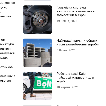
ие хозяев
ацию,
Гальмівна система
автомобіля: купити якісні
в
запчастини в Україн
ическая
19 Липня, 2026
 чем
Найкращі причини обрати
ных клуба
якісні залізобетонні вироби
водятся
5 Липня, 2026
анизуется
натах.
астников
Робота в таксі Київ:
упивших в
найкращі маршрути для
включая
водіїв
18 Червня, 2026