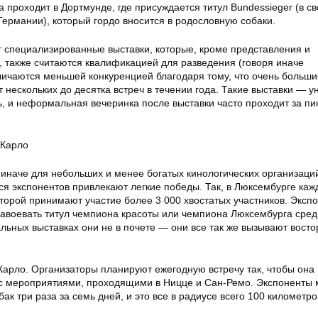
 проходит в Дортмунде, где присуждается титул Bundessieger (в с
Германии), который гордо вносится в родословную собаки.
 специализированные выставки, которые, кроме представления и
, также считаются квалификацией для разведения (говоря иначе
тличаются меньшей конкуренцией благодаря тому, что очень больши
т нескольких до десятка встреч в течении года. Такие выставки — 
ь, и неформальная вечеринка после выставки часто проходит за пи
-Карло
 иначе для небольших и менее богатых кинологических организаци
ся экспонентов привлекают легкие победы. Так, в Люксембурге каж
оторой принимают участие более 3 000 хвостатых участников. Эксп
завоевать титул чемпиона красоты или чемпиона Люксембурга сред
льных выставках они не в почете — они все так же вызывают востор
Карло. Организаторы планируют ежегодную встречу так, чтобы она
с мероприятиями, проходящими в Ницце и Сан-Ремо. Экспоненты 
ак три раза за семь дней, и это все в радиусе всего 100 километро