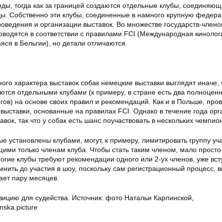
ды, тогда как за границей создаются отдельные клубы, соединяющ
ды. Собственно эти клубы, соединенные в намного крупную федер
оведения и организации выставок. Во множестве государств-члено
оводятся в соответствии с правилами FCI (Международная кинолог
ся в Бельгии), но детали отличаются.
ого характера выставок собак немецкие выставки выглядят иначе,
ются отдельными клубами (к примеру, в стране есть два полноцен
гов) на основе своих правил и рекомендаций. Как и в Польше, про
выставки, основанные на правилах FCI. Однако в течение года орг
авок, так что у собак есть шанс поучаствовать в нескольких чемпио
ые установлены клубами, могут, к примеру, лимитировать группу уч
ими только членам клуба. Чтобы стать таким членом, мало просто
огие клубы требуют рекомендации одного или 2-ух членов, уже вст
мнить до участия в шоу, поскольку сам регистрационный процесс, 
ает пару месяцев.
зицию для судейства. Источник: фото Натальи Карпинской,
nska.picture