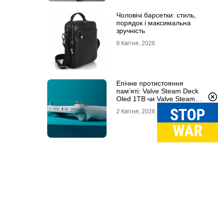
Чоловічі барсетки: стиль,
порядок і максимальна
зручність
9 Квітня, 2026
Епічне протистояння
пам’яті: Valve Steam Deck
Oled 1TB чи Valve Steam
Deck Oled 512GB?
2 Квітня, 2026