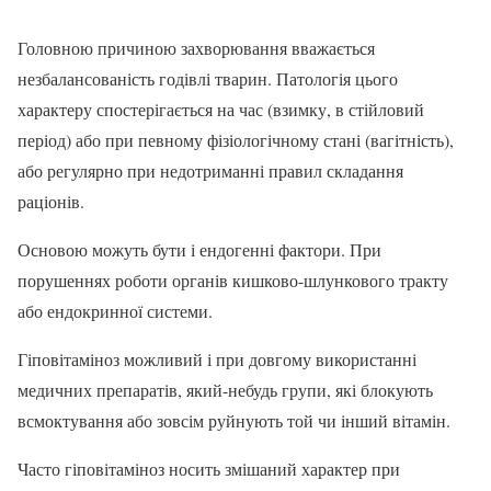
Головною причиною захворювання вважається
незбалансованість годівлі тварин. Патологія цього
характеру спостерігається на час (взимку, в стійловий
період) або при певному фізіологічному стані (вагітність),
або регулярно при недотриманні правил складання
раціонів.
Основою можуть бути і ендогенні фактори. При
порушеннях роботи органів кишково-шлункового тракту
або ендокринної системи.
Гіповітаміноз можливий і при довгому використанні
медичних препаратів, який-небудь групи, які блокують
всмоктування або зовсім руйнують той чи інший вітамін.
Часто гіповітаміноз носить змішаний характер при