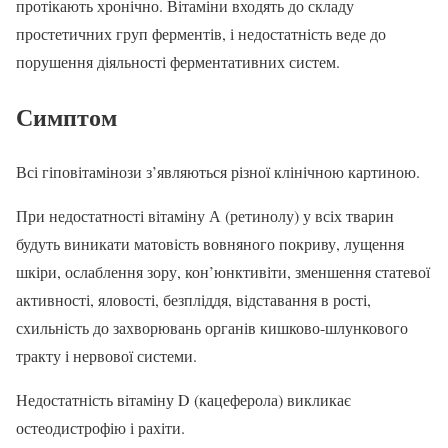
протікають хронічно. Вітаміни входять до складу
простетичних груп ферментів, і недостатність веде до
порушення діяльності ферментативних систем.
Симптом
Всі гіповітамінози з’являються різної клінічною картиною.
При недостатності вітаміну А (ретинолу) у всіх тварин
будуть виникати матовість вовняного покриву, лущення
шкіри, ослаблення зору, кон’юнктивіти, зменшення статевої
активності, яловості, безпліддя, відставання в рості,
схильність до захворювань органів кишково-шлункового
тракту і нервової системи.
Недостатність вітаміну D (кацеферола) викликає
остеодистрофію і рахіти.