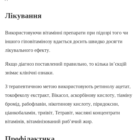
Лікування
Використовуючи вітамінні препарати при підозрі того чи
іншого гіповітамінозу вдається досить швидко досягти
лікувального ефекту.
Якщо діагноз поставлений правильно, то кілька ін’єкцій
знімає клінічні ознаки.
З терапевтичною метою використовують ретинолу ацетат,
токофеколу екстракт, Вікасол, аскорбінову кислоту, тіаміну
бромід, рабофлавін, нікотинову кислоту, піридоксин,
ціанкобаламін, триівіт, Тетравіт, масляні концентрати
вітамінів, вітамінізований риб’ячий жир.
Профілактика