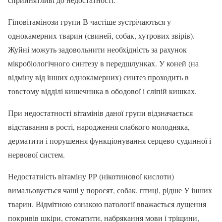
Гіповітамінози групи В частіше зустрічаються у
однокамерних тварин (свиней, собак, хутрових звірів).
Жуйні можуть задовольнити необхідність за рахунок
мікробіологічного синтезу в передшлунках. У коней (на
відміну від інших однокамерних) синтез проходить в
товстому відділі кишечника в ободової і сліпій кишках.
При недостатності вітамінів даної групи відзначається
відставання в рості, народження слабкого молодняка,
дерматити і порушення функціонування серцево-судинної і
нервової систем.
Недостатність вітаміну РР (нікотинової кислоти)
вимальовується чаші у поросят, собак, птиці, рідше У інших
тварин. Відмітною ознакою патології вважається лущення
покривів шкіри, стоматити, набрякання мови і тріщини,