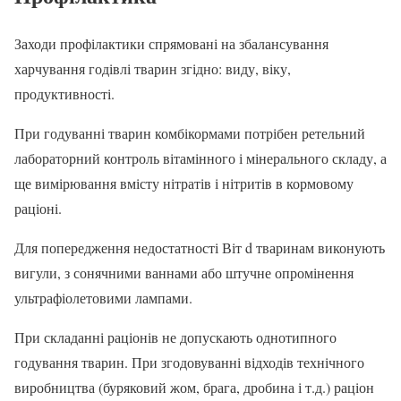
Заходи профілактики спрямовані на збалансування
харчування годівлі тварин згідно: виду, віку,
продуктивності.
При годуванні тварин комбікормами потрібен ретельний
лабораторний контроль вітамінного і мінерального складу, а
ще вимірювання вмісту нітратів і нітритів в кормовому
раціоні.
Для попередження недостатності Віт d тваринам виконують
вигули, з сонячними ваннами або штучне опромінення
ультрафіолетовими лампами.
При складанні раціонів не допускають однотипного
годування тварин. При згодовуванні відходів технічного
виробництва (буряковий жом, брага, дробина і т.д.) раціон