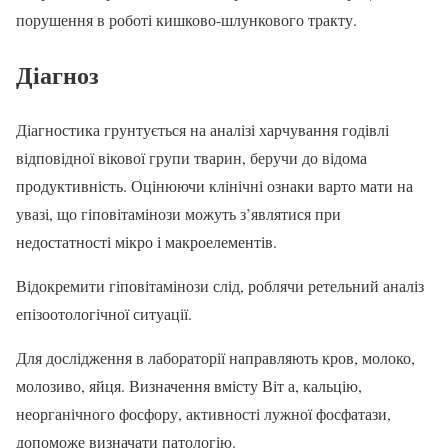
порушення в роботі кишково-шлункового тракту.
Діагноз
Діагностика грунтується на аналізі харчування годівлі
відповідної вікової групи тварин, беручи до відома
продуктивність. Оцінюючи клінічні ознаки варто мати на
увазі, що гіповітамінози можуть з’являтися при
недостатності мікро і макроелементів.
Відокремити гіповітамінози слід, роблячи ретельний аналіз
епізоотологічної ситуації.
Для дослідження в лабораторії направляють кров, молоко,
молозиво, яйця. Визначення вмісту Віт а, кальцію,
неорганічного фосфору, активності лужної фосфатази,
допоможе визначати патологію.