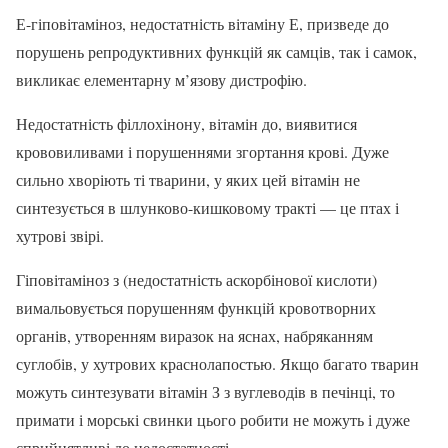
Е-гіповітаміноз, недостатність вітаміну Е, призведе до
порушень репродуктивних функцій як самців, так і самок,
викликає елементарну м’язову дистрофію.
Недостатність філлохінону, вітамін до, виявитися
крововиливами і порушеннями згортання крові. Дуже
сильно хворіють ті тварини, у яких цей вітамін не
синтезується в шлунково-кишковому тракті — це птах і
хутрові звірі.
Гіповітаміноз з (недостатність аскорбінової кислоти)
вимальовується порушенням функцій кровотворних
органів, утворенням виразок на яснах, набряканням
суглобів, у хутрових краснолапостью. Якщо багато тварин
можуть синтезувати вітамін З з вуглеводів в печінці, то
примати і морські свинки цього робити не можуть і дуже
сприйнятливі до недостатності.