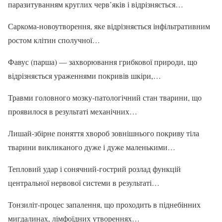
паразитуванням круглих черв’яків і відрізняється…
Саркома-новоутворення, яке відрізняється інфільтративним
ростом клітин сполучної…
Фавус (парша) — захворювання грибкової природи, що
відрізняється ураженнями покривів шкіри,…
Травми головного мозку-патологічний стан тварини, що
проявилося в результаті механічних…
Лишай-збірне поняття хвороб зовнішнього покриву тіла
тварини викликаного дуже і дуже маленькими…
Тепловий удар і сонячний-гострий розлад функцій
центральної нервової системи в результаті…
Тонзиліт-процес запалення, що проходить в піднебінних
мигдалинах, лімфоїдних утвореннях…