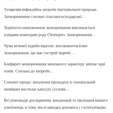
Туляремія-інфекційна хвороба бактеріальної природи.
Захворюванню схильні сільськогосподарські…
Хоріоптоз-инвазионное захворювання викликається
кліщами-кожеедамі роду Chorioptes. Захворювання…
Чума великої худоби-вірусне, висококонтагіозне
захворювання, що має гострий перебіг…
Блефарит-захворювання запального характеру зачіпає краї
повік. Схильні до хвороби…
Синовіт-процес запалення проходить в синовіальній
мембрані вистилає капсулу суглоба.…
Всі різновиди дослідження, вакцинації та лікування вашого
улюбленця, в тому числі швидка допомога і госпіталізацію