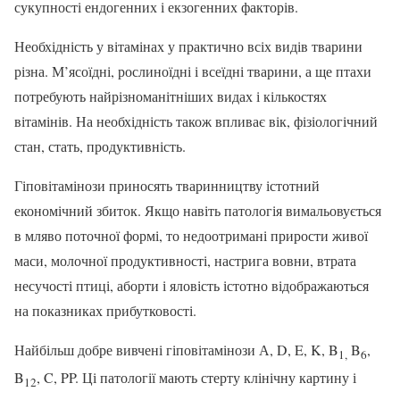
сукупності ендогенних і екзогенних факторів.
Необхідність у вітамінах у практично всіх видів тварини
різна. М’ясоїдні, рослиноїдні і всеїдні тварини, а ще птахи
потребують найрізноманітніших видах і кількостях
вітамінів. На необхідність також впливає вік, фізіологічний
стан, стать, продуктивність.
Гіповітамінози приносять тваринництву істотний
економічний збиток. Якщо навіть патологія вимальовується
в мляво поточної формі, то недоотримані прирости живої
маси, молочної продуктивності, настрига вовни, втрата
несучості птиці, аборти і яловість істотно відображаються
на показниках прибутковості.
Найбільш добре вивчені гіповітамінози А, D, E, K, B
B
,
1,
6
B
, C, PP. Ці патології мають стерту клінічну картину і
12