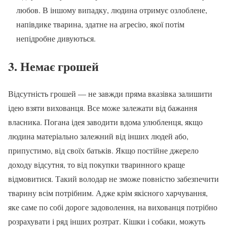
любов. В іншому випадку, людина отримує озлоблене,
напівдике тварина, здатне на агресію, якої потім
непідробне дивуються.
3. Немає грошей
Відсутність грошей — не завжди пряма вказівка залишити
ідею взяти вихованця. Все може залежати від бажання
власника. Погана ідея заводити вдома улюбленця, якщо
людина матеріально залежний від інших людей або,
припустимо, від своїх батьків. Якщо постійне джерело
доходу відсутня, то від покупки тваринного краще
відмовитися. Такий володар не зможе повністю забезпечити
тварину всім потрібним. Адже крім якісного харчування,
яке саме по собі дороге задоволення, на вихованця потрібно
розрахувати і ряд інших розтрат. Кішки і собаки, можуть