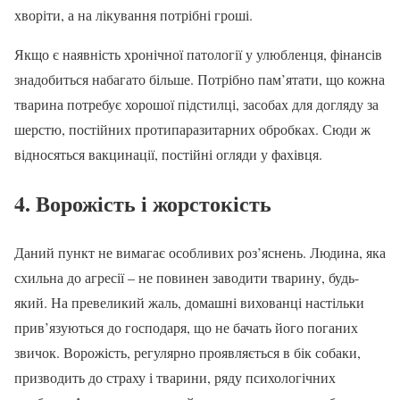
хворіти, а на лікування потрібні гроші.
Якщо є наявність хронічної патології у улюбленця, фінансів
знадобиться набагато більше. Потрібно пам’ятати, що кожна
тварина потребує хорошої підстилці, засобах для догляду за
шерстю, постійних протипаразитарних обробках. Сюди ж
відносяться вакцинації, постійні огляди у фахівця.
4. Ворожість і жорстокість
Даний пункт не вимагає особливих роз’яснень. Людина, яка
схильна до агресії – не повинен заводити тварину, будь-
який. На превеликий жаль, домашні вихованці настільки
прив’язуються до господаря, що не бачать його поганих
звичок. Ворожість, регулярно проявляється в бік собаки,
призводить до страху і тварини, ряду психологічних