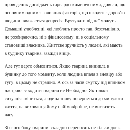
проведених досліджень гарвардськими вченими, довели, що
основним одним з головних факторів, що шкодять здоров’ю
людини, вважається депресія. Врятувати від неї можуть
Домашні улюбленці, які люблять просто так, безсумнівно,
не розбираючись ні в фінансовому, ні в соціальному
становищі власника. Життєве зручність у людей, які мають
в будинку тварина, завжди вище.
Але тут варто обмовитися. Якщо тварина виникла в
будинку до того моменту, коли людина впала в зневіру або
тугу, в цьому не страшно. А ось за часів смутку під впливом
настрою, заводити тварина не Необхідно. Як тільки
ситуація зміниться, людина знову повернеться до минулого
життя, на вихованця йому найімовірніше, не вистачить
часу.
Зі свого боку тварини, складно переносять не тільки довга