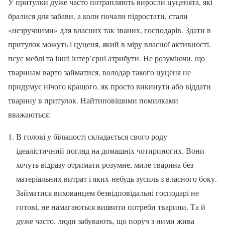
У притулки дуже часто потрапляють виросли цуценята, які
бралися для забави, а коли почали підростати, стали
«незручними» для власних так званих, господарів. Здати в
притулок можуть і цуценя, який в міру власної активності,
псує меблі та інші інтер’єрні атрибути. Не розуміючи, що
тваринам варто займатися, володар такого цуценя не
придумує нічого кращого, як просто викинути або віддати
тварину в притулок. Найтиповішими помилками
вважаються:
В голові у більшості складається свого роду
ідеалістичний погляд на домашніх чотириногих. Вони
хочуть відразу отримати розумне, миле тварина без
матеріальних витрат і яких-небудь зусиль з власного боку.
Займатися вихованцем безвідповідальні господарі не
готові, не намагаються виявити потреби тварини. Та й
дуже часто, люди забувають, що поруч з ними жива