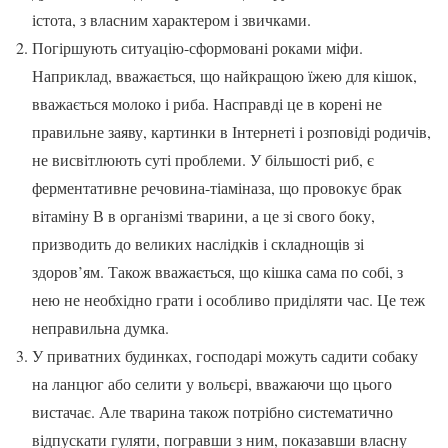
істота, з власним характером і звичками.
Погіршують ситуацію-сформовані роками міфи.
Наприклад, вважається, що найкращою їжею для кішок,
вважається молоко і риба. Насправді це в корені не
правильне заяву, картинки в Інтернеті і розповіді родичів,
не висвітлюють суті проблеми. У більшості риб, є
ферментативне речовина-тіаміназа, що провокує брак
вітаміну В в організмі тварини, а це зі свого боку,
призводить до великих наслідків і складнощів зі
здоров’ям. Також вважається, що кішка сама по собі, з
нею не необхідно грати і особливо приділяти час. Це теж
неправильна думка.
У приватних будинках, господарі можуть садити собаку
на ланцюг або селити у вольєрі, вважаючи що цього
вистачає. Але тварина також потрібно систематично
відпускати гуляти, погравши з ним, показавши власну