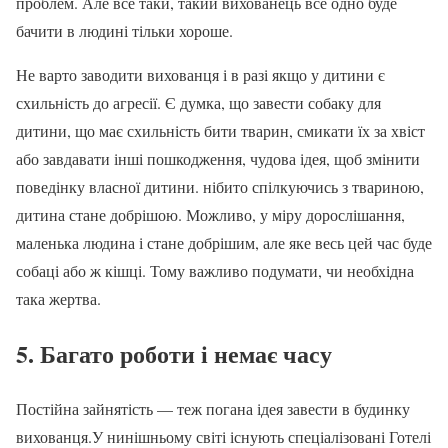
проблем. Але все таки, такий вихованець все одно буде
бачити в людині тільки хороше.
Не варто заводити вихованця і в разі якщо у дитини є
схильність до агресії. Є думка, що завести собаку для
дитини, що має схильність бити тварин, смикати їх за хвіст
або завдавати інші пошкодження, чудова ідея, щоб змінити
поведінку власної дитини. нібито спілкуючись з твариною,
дитина стане добрішою. Можливо, у міру дорослішання,
маленька людина і стане добрішим, але яке весь цей час буде
собаці або ж кішці. Тому важливо подумати, чи необхідна
така жертва.
5. Багато роботи і немає часу
Постійна зайнятість — теж погана ідея завести в будинку
вихованця.У нинішньому світі існують спеціалізовані Готелі