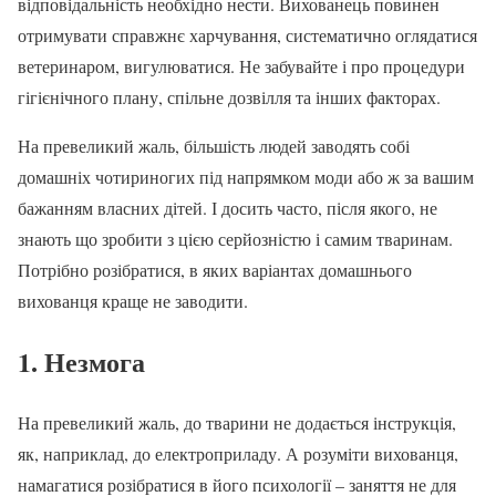
відповідальність необхідно нести. Вихованець повинен
отримувати справжнє харчування, систематично оглядатися
ветеринаром, вигулюватися. Не забувайте і про процедури
гігієнічного плану, спільне дозвілля та інших факторах.
На превеликий жаль, більшість людей заводять собі
домашніх чотириногих під напрямком моди або ж за вашим
бажанням власних дітей. І досить часто, після якого, не
знають що зробити з цією серйозністю і самим тваринам.
Потрібно розібратися, в яких варіантах домашнього
вихованця краще не заводити.
1. Незмога
На превеликий жаль, до тварини не додається інструкція,
як, наприклад, до електроприладу. А розуміти вихованця,
намагатися розібратися в його психології – заняття не для