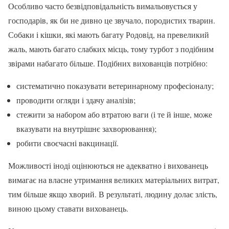
Особливо часто безвідповідальність вимальовується у
господарів, як би не дивно це звучало, породистих тварин.
Собаки і кішки, які мають багату Родовід, на превеликий
жаль, мають багато слабких місць, тому турбот з подібним
звірами набагато більше. Подібних вихованців потрібно:
систематично показувати ветеринарному професіоналу;
проводити огляди і здачу аналізів;
стежити за набором або втратою ваги (і те й інше, може
вказувати на внутрішнє захворювання);
робити своєчасні вакцинації.
Можливості іноді оцінюються не адекватно і вихованець
вимагає на власне утримання великих матеріальних витрат,
тим більше якщо хворий. В результаті, людину долає злість,
виною цьому ставати вихованець.