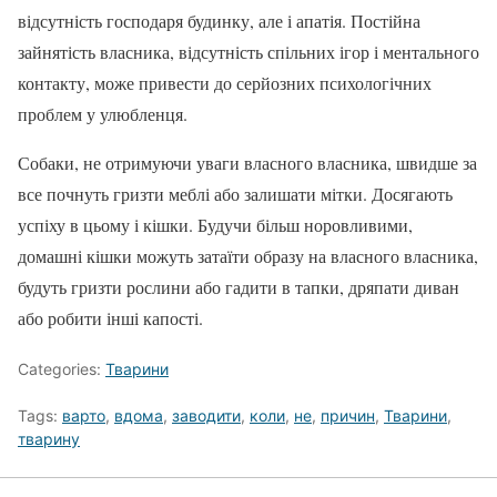
відсутність господаря будинку, але і апатія. Постійна
зайнятість власника, відсутність спільних ігор і ментального
контакту, може привести до серйозних психологічних
проблем у улюбленця.
Собаки, не отримуючи уваги власного власника, швидше за
все почнуть гризти меблі або залишати мітки. Досягають
успіху в цьому і кішки. Будучи більш норовливими,
домашні кішки можуть затаїти образу на власного власника,
будуть гризти рослини або гадити в тапки, дряпати диван
або робити інші капості.
Categories:
Тварини
Tags:
варто
,
вдома
,
заводити
,
коли
,
не
,
причин
,
Тварини
,
тварину