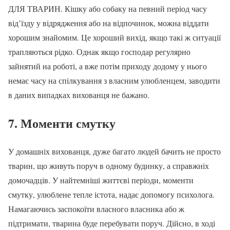
ДЛЯ ТВАРИН. Кішку або собаку на певний період часу
від’їзду у відрядження або на відпочинок, можна віддати
хорошим знайомим. Це хороший вихід, якщо такі ж ситуації
трапляються рідко. Однак якщо господар регулярно
зайнятий на роботі, а вже потім приходу додому у нього
немає часу на спілкування з власним улюбленцем, заводити
в даних випадках вихованця не бажано.
7. Моменти смутку
У домашніх вихованця, дуже багато людей бачить не просто
тварин, що живуть поруч в одному будинку, а справжніх
домочадців. У найтемніші життєві періоди, моменти
смутку, улюблене тепле істота, надає допомогу психолога.
Намагаючись заспокоїти власного власника або ж
підтримати, тварина буде перебувати поруч. Дійсно, в ході