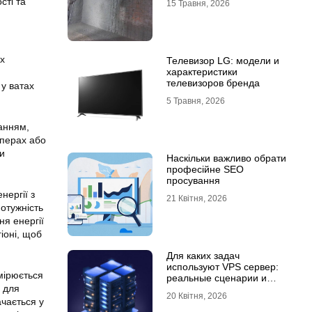
сті та
15 Травня, 2026
их
Телевизор LG: модели и
характеристики
телевизоров бренда
 у ватах
5 Травня, 2026
нанням,
мперах або
ти
Наскільки важливо обрати
професійне SEO
просування
нергії з
21 Квітня, 2026
отужність
ня енергії
іоні, щоб
Для каких задач
используют VPS сервер:
мірюється
реальные сценарии и
у для
практический опыт
20 Квітня, 2026
чається у