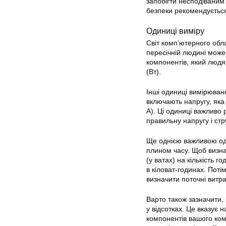
запобігти несподіваним
безпеки рекомендується
Одиниці виміру
Світ комп’ютерного обл
пересічній людині може
компонентів, який людя
(Вт).
Інші одиниці вимірюван
включають напругу, яка 
А). Ці одиниці важливо 
правильну напругу і ст
Ще однією важливою оди
плином часу. Щоб визн
(у ватах) на кількість 
в кіловат-годинах. Поті
визначити поточні витра
Варто також зазначити,
у відсотках. Це вказує 
компонентів вашого ком