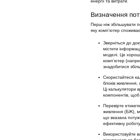
енергії та витрати.
Визначення пот
Перш ніж збільшувати по
яку комп’ютер споживає
Зверніться до до
містити інформац
моделі. Це хороша
комп’ютер (напри
знадобитися збіль
Скористайтеся ка
блоків живлення,
Ці калькулятори в
компонентів, щоб
Перевірте етикетк
живлення (БЖ), мо
що вказана потужн
ефективну роботу
Використовуйте в