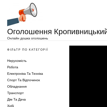
Оголошення
Перейти
Кропивницький
до
вмісту
Оголошення Кропивницьки
Онлайн дошка оголошень
ФІЛЬТР ПО КАТЕГОРІЇ
Нерухомість
Робота
Електроніка Та Техніка
Спорт Та Відпочинок
Обладнання
Транспорт
Дім Та Дача
Хобі