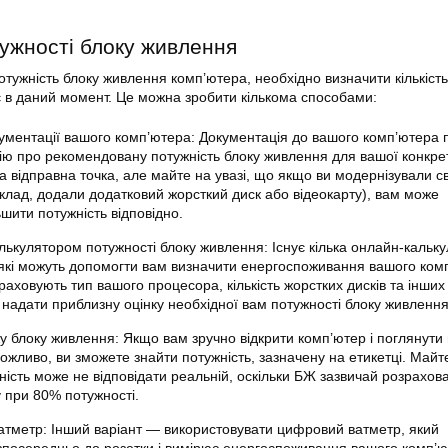
ужності блоку живлення
тужність блоку живлення комп’ютера, необхідно визначити кількість 
 в даний момент. Це можна зробити кількома способами:
кументації вашого комп’ютера: Документація до вашого комп’ютера
ію про рекомендовану потужність блоку живлення для вашої конкре
 відправна точка, але майте на увазі, що якщо ви модернізували св
клад, додали додатковий жорсткий диск або відеокарту), вам може
шити потужність відповідно.
лькулятором потужності блоку живлення: Існує кілька онлайн-кальку
 які можуть допомогти вам визначити енергоспоживання вашого ком
раховують тип вашого процесора, кількість жорстких дисків та інших
 надати приблизну оцінку необхідної вам потужності блоку живлення
у блоку живлення: Якщо вам зручно відкрити комп’ютер і поглянути 
жливо, ви зможете знайти потужність, зазначену на етикетці. Майте
ість може не відповідати реальній, оскільки БЖ зазвичай розрахова
 при 80% потужності.
атметр: Інший варіант — використовувати цифровий ватметр, який