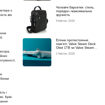
Чоловічі барсетки: стиль,
’ютера є
порядок і максимальна
зручність
ість він
9 Квітня, 2026
ьною
об
Епічне протистояння
пам’яті: Valve Steam Deck
Oled 1TB чи Valve Steam
Deck Oled 512GB?
цесора,
2 Квітня, 2026
ійних
отужності,
же
 блоки
сть і
мі. Крім
вання