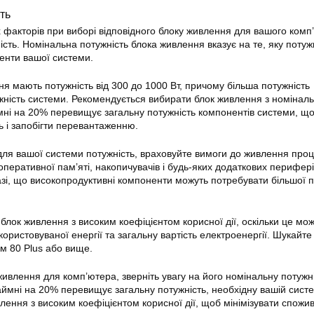
ть
факторів при виборі відповідного блоку живлення для вашого комп
сть. Номінальна потужність блока живлення вказує на те, яку потужн
енти вашої системи.
ня мають потужність від 300 до 1000 Вт, причому більша потужність
жність системи. Рекомендується вибирати блок живлення з номінал
ні на 20% перевищує загальну потужність компонентів системи, щ
ь і запобігти перевантаженню.
ля вашої системи потужність, враховуйте вимоги до живлення про
оперативної пам’яті, накопичувачів і будь-яких додаткових перифер
азі, що високопродуктивні компоненти можуть потребувати більшої п
блок живлення з високим коефіцієнтом корисної дії, оскільки це мо
икористовуваної енергії та загальну вартість електроенергії. Шукайте
м 80 Plus або вище.
ивлення для комп’ютера, зверніть увагу на його номінальну потужні
ймні на 20% перевищує загальну потужність, необхідну вашій систе
влення з високим коефіцієнтом корисної дії, щоб мінімізувати спожи