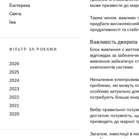
Езотерика
може призвести до марн
Свята
Таким чином, важливо т
Їжа
придбати високоякісний
продуктивності та стабіл
Важливість джерела
Блок живлення є життєв
ФІЛЬТР ЗА РОКАМИ
відповідає за забезпеч
живлення забезпечує с
2026
компонентів системи.
2025
Неналежне електроживле
2024
проблеми, які можуть п
2023
особливо актуально для 
2022
потребують більше енер
2021
Вибір правильної потуж
2020
достатню потужність, 
призводить до марної тр
Загалом, інвестиції в 