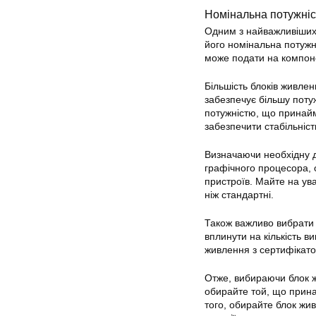
Номінальна потужніс
Одним з найважливіших 
його номінальна потужні
може подати на компон
Більшість блоків живлен
забезпечує більшу поту
потужністю, що принайм
забезпечити стабільніст
Визначаючи необхідну д
графічного процесора, 
пристроїв. Майте на ув
ніж стандартні.
Також важливо вибрати 
вплинути на кількість в
живлення з сертифікато
Отже, вибираючи блок ж
обирайте той, що прина
того, обирайте блок жи