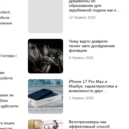
.
Документы об
образовании для
зарубежной подачи как не
оботі,
потерять время на
оботи
12 Червня, 2026
апостиле
ивлення
Чому варто довірити
тюнінг авто досвідченим
фахівцям
п’ютера і
9 Червня, 2026
уже
 роботи
iPhone 17 Pro Max и
Макбук: характеристики и
возможности двух
аких як
флагманов
1 Червня, 2026
блок
 здійснити
Велотренажеры как
та інших
эффективный способ
ужністю