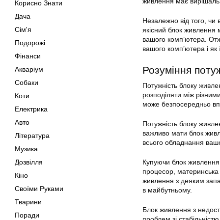
живлення має вирішальн
Корисно Знати
Дача
Незалежно від того, чи 
Сім'я
якісний блок живлення 
вашого комп’ютера. Отж
Подорожі
вашого комп’ютера і як 
Фінанси
Розуміння поту
Акваріум
Собаки
Потужність блоку живлен
розподіляти між різним
Коти
може безпосередньо впл
Електрика
Авто
Потужність блоку живл
важливо мати блок живл
Література
всього обладнання ваш
Музика
Дозвілля
Купуючи блок живлення,
процесор, материнська 
Кіно
живлення з деяким запас
Своїми Руками
в майбутньому.
Тварини
Блок живлення з недост
Поради
проблем зі стабільніст