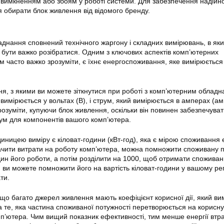
 вимкненням або збоям у роботі системи. Для забезпечення надійно
 обирати блок живлення від відомого бренду.
аднання сповнений технічного жаргону і складних вимірювань, в як
 бути важко розібратися. Одним з ключових аспектів комп’ютерних
м часто важко зрозуміти, є їхнє енергоспоживання, яке вимірюється
ня, з якими ви можете зіткнутися при роботі з комп’ютерним облад
вимірюється у вольтах (В), і струм, який вимірюється в амперах (а
розуміти, купуючи блок живлення, оскільки він повинен забезпечува
рум для компонентів вашого комп’ютера.
ницею виміру є кіловат-години (кВт-год), яка є мірою споживання е
ачити витрати на роботу комп’ютера, можна помножити споживану п
годин його роботи, а потім розділити на 1000, щоб отримати споживан
м ви можете помножити його на вартість кіловат-години у вашому рег
ти.
 що багато джерел живлення мають коефіцієнт корисної дії, який ви
на те, яка частина споживаної потужності перетворюється на корисн
п’ютера. Чим вищий показник ефективності, тим менше енергії втра