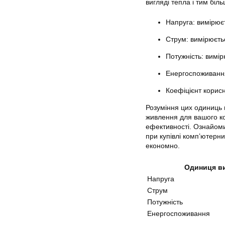
вигляді тепла і тим біл
Напруга: вимірюєт
Струм: вимірюєть
Потужність: вимір
Енергоспоживання:
Коефіцієнт корисн
Розуміння цих одиниць 
живлення для вашого ко
ефективності. Ознайом
при купівлі комп’ютерн
економно.
Одиниця в
Напруга
Струм
Потужність
Енергоспоживання