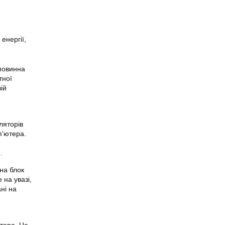
енергії,
 повинна
тної
ій
ляторів
п’ютера.
.
на блок
 на увазі,
ні на