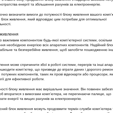
отратства енергії та збільшення рахунків за електроенергію.
очно визначити вимоги до потужності блоку живлення вашого комп’
 блок живлення, який відповідає цим потребам для оптимальної
ьності.
 живлення
о важливим компонентом будь-якої комп’ютерної системи, оскільки 
ення необхідною енергією всіх апаратних компонентів. Надійний бло
табільне та безперебійне живлення, щоб запобігти пошкодженню ін
ння може спричинити збої в роботі системи, перегрів та інші апар
ошкодити комп’ютер, що призведе до втрати даних і дорогого ремон
потужних компонентів, таких як ігрові відеокарти або процесори, як
гії для ефективної роботи.
ності блоку живлення має вирішальне значення. Він повинен забез
щоб впоратися з вимогами комп’ютера, не перегинаючи палицю, що
ати енергії та вищих рахунків за електроенергію.
якісний блок живлення можуть продовжити термін служби комп’ютера 