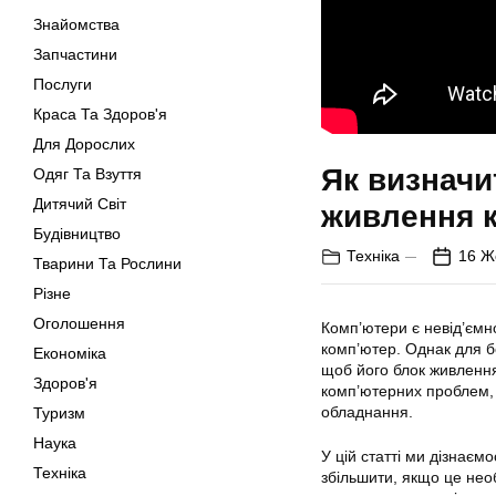
Знайомства
Запчастини
Послуги
Краса Та Здоров'я
Для Дорослих
Як визначи
Одяг Та Взуття
Дитячий Світ
живлення 
Будівництво
Техніка
16 Ж
Тварини Та Рослини
Різне
Оголошення
Комп’ютери є невід’ємн
комп’ютер. Однак для б
Економіка
щоб його блок живлення
Здоров'я
комп’ютерних проблем, 
обладнання.
Туризм
Наука
У цій статті ми дізнаєм
Техніка
збільшити, якщо це нео