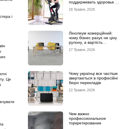
поддерживать здоровье и
физическую форму
28 Травня, 2026
ютера і
Лінолеум комерційний:
чому бізнес рахує не ціну
рулону, а вартість
він
експлуатації
27 Травня, 2026
к
ших
Чому українці все частіше
атні
звертаються в професійні
ту. Це
бюро перекладів
і
22 Травня, 2026
печувати
Чем важно
профессиональное
торкретирование
та