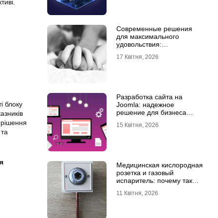
тиві.
Современные решения
для максимального
удовольствия:
мастурбаторы для мужчин
17 Квітня, 2026
и Womanizer для женщин
Разработка сайта на
і блоку
Joomla: надежное
решение для бизнеса
азників
любого уровня
 рішення
15 Квітня, 2026
 та
я
Медицинская кислородная
розетка и газовый
испаритель: почему так
важно выбрать
11 Квітня, 2026
качественное
оборудование