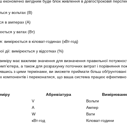
ьш економічно вигідним буде блок живлення в довгостроковій перспек
ься у вольтах (В)
ся в амперах (А)
юється у ватах (Вт)
 вимірюється в кіловат-годинах (кВт-год)
ої дії: вимірюється у відсотках (%)
виміру має важливе значення для визначення правильної потужност
мп’ютера, а також для розрахунку поточних витрат і порівняння пок
ившись з цими термінами, ви зможете приймати більш обґрунтовані
их компонентів і переконатися, що ваша система працює ефективно
иміру
Абревіатура
Вимірюванн
V
Вольти
A
Ампер
W
Вати
кВт-год
Кіловат-години