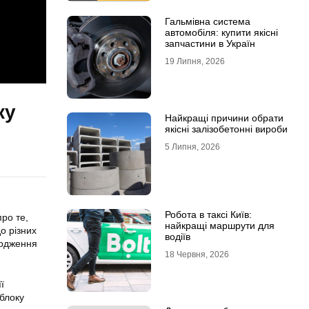
Гальмівна система
автомобіля: купити якісні
запчастини в Україн
19 Липня, 2026
ку
Найкращі причини обрати
якісні залізобетонні вироби
5 Липня, 2026
Робота в таксі Київ:
ро те,
найкращі маршрути для
о різних
водіїв
кодження
18 Червня, 2026
ї
 блоку