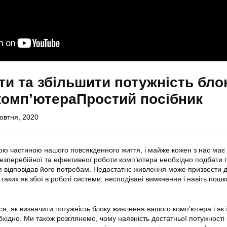
ти та збільшити потужність бло
комп’ютераПростий посібник
овтня, 2020
ою частиною нашого повсякденного життя, і майже кожен з нас має
езперебійної та ефективної роботи комп’ютера необхідно подбати п
 відповідав його потребам. Недостатнє живлення може призвести д
таких як збої в роботі системи, несподівані вимкнення і навіть пош
ося, як визначити потужність блоку живлення вашого комп’ютера і як ї
бхідно. Ми також розглянемо, чому наявність достатньої потужності