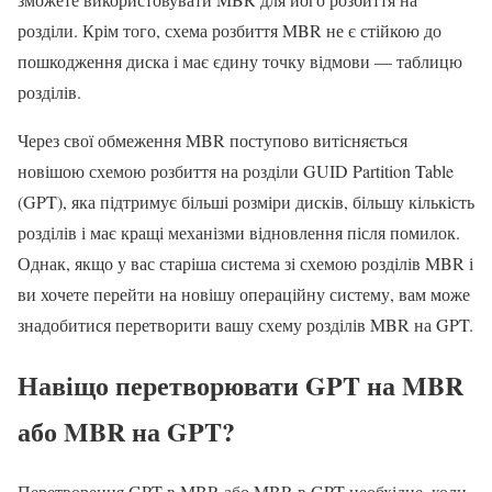
розділи. Крім того, схема розбиття MBR не є стійкою до
пошкодження диска і має єдину точку відмови — таблицю
розділів.
Через свої обмеження MBR поступово витісняється
новішою схемою розбиття на розділи GUID Partition Table
(GPT), яка підтримує більші розміри дисків, більшу кількість
розділів і має кращі механізми відновлення після помилок.
Однак, якщо у вас старіша система зі схемою розділів MBR і
ви хочете перейти на новішу операційну систему, вам може
знадобитися перетворити вашу схему розділів MBR на GPT.
Навіщо перетворювати GPT на MBR
або MBR на GPT?
Перетворення GPT в MBR або MBR в GPT необхідне, коли