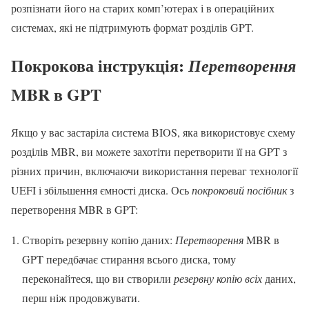
розпізнати його на старих комп’ютерах і в операційних
системах, які не підтримують формат розділів GPT.
Покрокова інструкція:
Перетворення
MBR в GPT
Якщо у вас застаріла система BIOS, яка використовує схему
розділів MBR, ви можете захотіти перетворити її на GPT з
різних причин, включаючи використання переваг технології
UEFI і збільшення ємності диска. Ось
покроковий посібник
з
перетворення MBR в GPT:
Створіть резервну копію даних:
Перетворення
MBR в
GPT передбачає стирання всього диска, тому
переконайтеся, що ви створили
резервну копію всіх
даних,
перш ніж продовжувати.