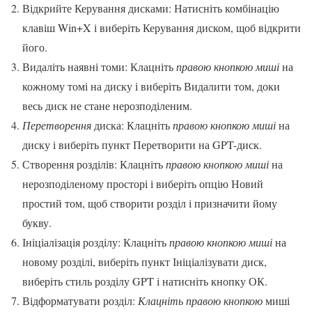
Відкрийте Керування дисками: Натисніть комбінацію
клавіш Win+X і виберіть Керування диском, щоб відкрити
його.
Видаліть наявні томи: Клацніть
правою кнопкою миші
на
кожному томі на диску і виберіть Видалити том, доки
весь диск не стане нерозподіленим.
Перетворення
диска: Клацніть
правою кнопкою миші
на
диску і виберіть пункт Перетворити на GPT-диск.
Створення розділів: Клацніть
правою кнопкою миші
на
нерозподіленому просторі і виберіть опцію Новий
простий том, щоб створити розділ і призначити йому
букву.
Ініціалізація розділу: Клацніть
правою кнопкою миші
на
новому розділі, виберіть пункт Ініціалізувати диск,
виберіть стиль розділу GPT і натисніть кнопку ОК.
Відформатувати розділ:
Клацніть правою кнопкою
миші