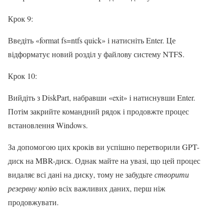
Крок 9:
Введіть «format fs=ntfs quick» і натисніть Enter. Це
відформатує новий розділ у файлову систему NTFS.
Крок 10:
Вийдіть з DiskPart, набравши «exit» і натиснувши Enter.
Потім закрийте командний рядок і продовжте процес
встановлення Windows.
За допомогою цих кроків ви успішно перетворили GPT-
диск на MBR-диск. Однак майте на увазі, що цей процес
видаляє всі дані на диску, тому не забудьте
створити
резервну копію
всіх важливих даних, перш ніж
продовжувати.