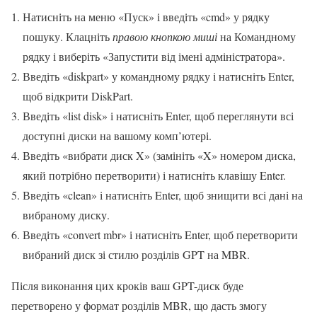
Натисніть на меню «Пуск» і введіть «cmd» у рядку
пошуку. Клацніть
правою кнопкою миші
на Командному
рядку і виберіть «Запустити від імені адміністратора».
Введіть «diskpart» у командному рядку і натисніть Enter,
щоб відкрити DiskPart.
Введіть «list disk» і натисніть Enter, щоб переглянути всі
доступні диски на вашому комп’ютері.
Введіть «вибрати диск X» (замініть «X» номером диска,
який потрібно перетворити) і натисніть клавішу Enter.
Введіть «clean» і натисніть Enter, щоб знищити всі дані на
вибраному диску.
Введіть «convert mbr» і натисніть Enter, щоб перетворити
вибраний диск зі стилю розділів GPT на MBR.
Після виконання цих кроків ваш GPT-диск буде
перетворено у формат розділів MBR, що дасть змогу