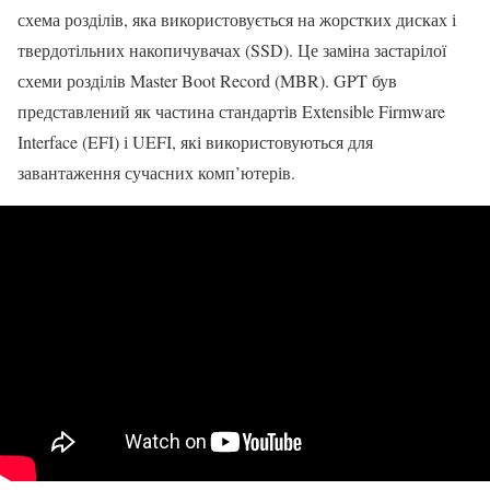
схема розділів, яка використовується на жорстких дисках і
твердотільних накопичувачах (SSD). Це заміна застарілої
схеми розділів Master Boot Record (MBR). GPT був
представлений як частина стандартів Extensible Firmware
Interface (EFI) і UEFI, які використовуються для
завантаження сучасних комп’ютерів.