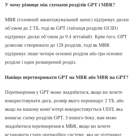
У чому різниця між схемами розділів GPT і MBR?
MBR (головний завантажувальний запис) підтримує диски
об’ємом до 2 ТБ, тоді як GPT (таблиця розділів GUID)
підтримує диски об’ємом до 9,4 зеттабайт. Крім того, GPT
дозволяє створювати до 128 розділів, тоді як MBR
підтримує лише чотири основні розділи або три основні
розділи і один розширений розділ.
Навіщо перетворювати GPT на MBR або MBR на GPT?
Перетворення
у GPT може знадобитися, якщо ви хочете
використовувати диск, розмір якого перевищує 2 ТБ, або
якщо на вашому комп’ютері використовується UEFI, яка
вимагає схему розділів GPT. З іншого боку, вам може
знадобитися
перетворення
в MBR, якщо ви хочете
встановити стару операційну систему, яка не підтримує