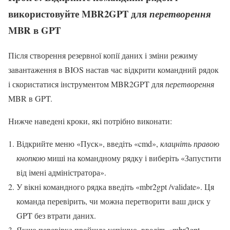
використовуйте MBR2GPT для
перетворення
MBR в GPT
Після створення резервної копії даних і зміни режиму
завантаження в BIOS настав час відкрити командний рядок
і скористатися інструментом MBR2GPT для
перетворення
MBR в GPT.
Нижче наведені кроки, які потрібно виконати:
Відкрийте меню «Пуск», введіть «cmd»,
клацніть правою
кнопкою
миші на командному рядку і виберіть «Запустити
від імені адміністратора».
У вікні командного рядка введіть «mbr2gpt /validate». Ця
команда перевірить, чи можна перетворити ваш диск у
GPT без втрати даних.
Якщо перевірка пройшла успішно, введіть «mbr2gpt