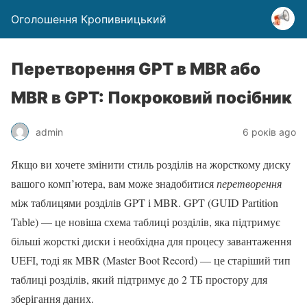
Оголошення Кропивницький
Перетворення GPT в MBR або
MBR в GPT: Покроковий посібник
admin
6 років ago
Якщо ви хочете змінити стиль розділів на жорсткому диску
вашого комп’ютера, вам може знадобитися
перетворення
між таблицями розділів GPT і MBR. GPT (GUID Partition
Table) — це новіша схема таблиці розділів, яка підтримує
більші жорсткі диски і необхідна для процесу завантаження
UEFI, тоді як MBR (Master Boot Record) — це старіший тип
таблиці розділів, який підтримує до 2 ТБ простору для
зберігання даних.