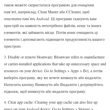
також можете скористатися програмою для
очищення
пам’яті, наприклад, Clean Master або CCleaner, щоб
очистити
пам’ять
Android
. Ці програми сканують ваш
пристрій на наявність непотрібних файлів, кешу та інших
елементів, які займають місце. Потім вони очищають ці
елементи і допомагають підвищити продуктивність вашого
пристрою.
3. Disable or remove bloatware: Bloatware refers to manufacturer
or carrier-installed applications that take up unnecessary space and
resources on your device. Go to Settings > Apps > Всі, а потім
виберіть програму, яку ви хочете вимкнути або видалити.
Натисніть кнопку Вимкнути або Видалити і дотримуйтесь
підказок, щоб вимкнути або видалити програму.
4. Clear app cache: Clearing your app cache can also free up
space on your
Android
device. Go to Settings > Storage >