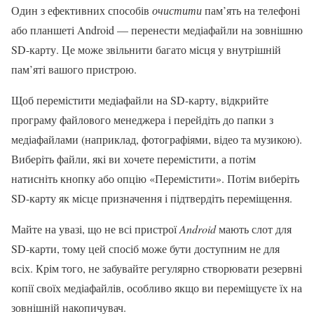
Один з ефективних способів
очистити
пам’ять на телефоні
або планшеті Android — перенести медіафайли на зовнішню
SD-карту. Це може звільнити багато місця у внутрішній
пам’яті вашого пристрою.
Щоб перемістити медіафайли на SD-карту, відкрийте
програму файлового менеджера і перейдіть до папки з
медіафайлами (наприклад, фотографіями, відео та музикою).
Виберіть файли, які ви хочете перемістити, а потім
натисніть кнопку або опцію «Перемістити». Потім виберіть
SD-карту як місце призначення і підтвердіть переміщення.
Майте на увазі, що не всі пристрої
Android
мають слот для
SD-карти, тому цей спосіб може бути доступним не для
всіх. Крім того, не забувайте регулярно створювати резервні
копії своїх медіафайлів, особливо якщо ви переміщуєте їх на
зовнішній накопичувач.