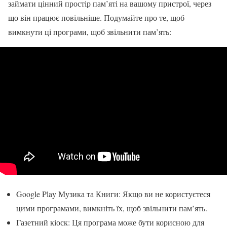
займати цінний простір пам’яті на вашому пристрої, через
що він працює повільніше. Подумайте про те, щоб
вимкнути ці програми, щоб звільнити пам’ять:
Google Play Музика та Книги: Якщо ви не користуєтеся
цими програмами, вимкніть їх, щоб звільнити пам’ять.
Газетний кіоск: Ця програма може бути корисною для