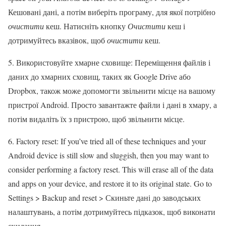
Кешовані дані, а потім виберіть програму, для якої потрібно
очистити
кеш. Натисніть кнопку
Очистити
кеш і
дотримуйтесь вказівок, щоб
очистити
кеш.
5. Використовуйте хмарне сховище: Переміщення файлів і
даних до хмарних сховищ, таких як Google Drive або
Dropbox, також може допомогти звільнити місце на вашому
пристрої Android. Просто завантажте файли і дані в хмару, а
потім видаліть їх з пристрою, щоб звільнити місце.
6. Factory reset: If you’ve tried all of these techniques and your
Android device is still slow and sluggish, then you may want to
consider performing a factory reset. This will erase all of the data
and apps on your device, and restore it to its original state. Go to
Settings > Backup and reset > Скиньте дані до заводських
налаштувань, а потім дотримуйтесь підказок, щоб виконати
скидання.