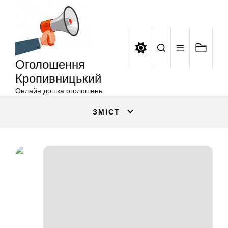
Оголошення
Перейти
Кропивницький
до
вмісту
Оголошення
Кропивницький
Онлайн дошка оголошень
ЗМІСТ