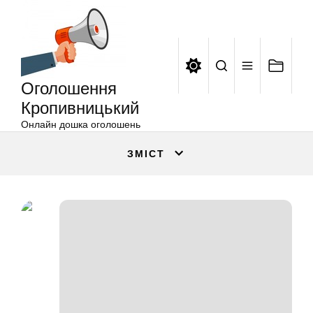
Оголошення
Перейти
Кропивницький
до
вмісту
Оголошення
Кропивницький
Онлайн дошка оголошень
ЗМІСТ