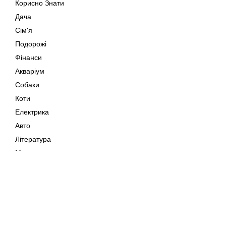
Корисно Знати
Дача
Сім'я
Подорожі
Фінанси
Акваріум
Собаки
Коти
Електрика
Авто
Література
Музика
Дозвілля
Кіно
Мапа сайту
Своїми Руками
Тварини
Авторське право © 202
Поради