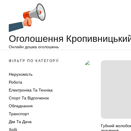
Оголошення
Перейти
Кропивницький
до
вмісту
Оголошення Кропивницьки
Онлайн дошка оголошень
ФІЛЬТР ПО КАТЕГОРІЇ
Нерухомість
Робота
Електроніка Та Техніка
Спорт Та Відпочинок
Обладнання
Транспорт
Дім Та Дача
Губний жолобок
Хобі
значення