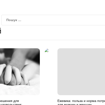
й
решения для
Ежевика: польза и норма пот
удовольствия:
для мужчин и женщин