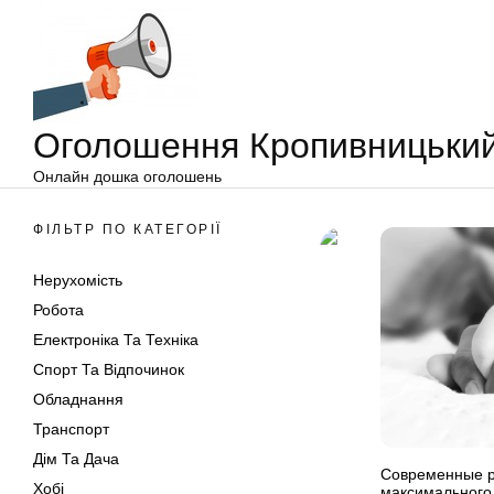
Оголошення
Перейти
Кропивницький
до
вмісту
Оголошення Кропивницьки
Онлайн дошка оголошень
ФІЛЬТР ПО КАТЕГОРІЇ
Нерухомість
Робота
Електроніка Та Техніка
Спорт Та Відпочинок
Обладнання
Транспорт
Дім Та Дача
Современные 
Хобі
максимального 