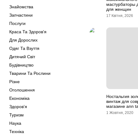
мастурбаторы 
Знайомства
для женщин
Запчастини
17 Квітня, 2026
Послуги
Краса Та Здоров'я
Для Дорослих
Одяг Та Взуття
Дитячий Світ
Будівництво
Тварини Та Рослини
Різне
Оголошення
Ностальгия зол
Економіка
винтаж для со
магазине ann ta
Здоров'я
1 Жовтня, 2020
Туризм
Наука
Техніка