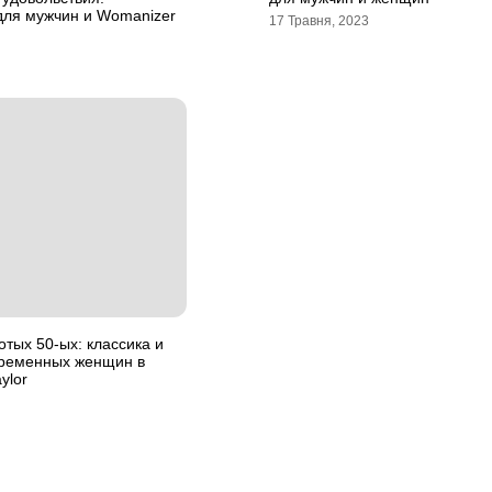
для мужчин и Womanizer
17 Травня, 2023
отых 50-ых: классика и
временных женщин в
ylor