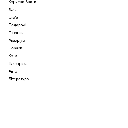
Корисно Знати
Дача
Сім'я
Подорожі
Фінанси
Акваріум
Собаки
Коти
Електрика
Авто
Література
Музика
Дозвілля
Кіно
Мапа сайту
Своїми Руками
Тварини
Авторське право © 202
Поради