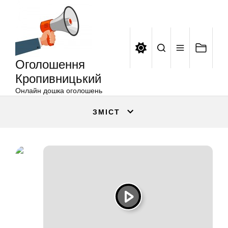
Оголошення
Перейти
Кропивницький
до
вмісту
Оголошення
Кропивницький
Онлайн дошка оголошень
ЗМІСТ