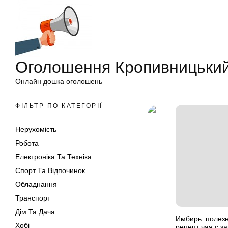
Оголошення
Перейти
Кропивницький
до
вмісту
Оголошення Кропивницьки
Онлайн дошка оголошень
ФІЛЬТР ПО КАТЕГОРІЇ
Нерухомість
Робота
Електроніка Та Техніка
Спорт Та Відпочинок
Обладнання
Транспорт
Дім Та Дача
Имбирь: полезн
Хобі
рецепт чая с 