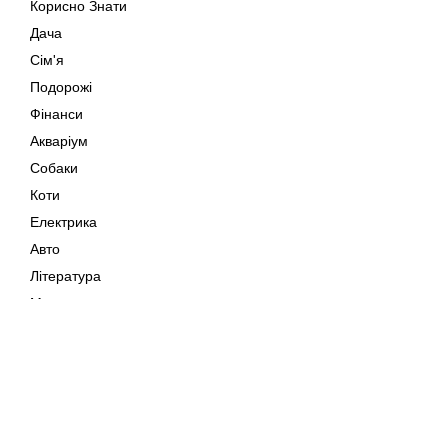
Корисно Знати
Дача
Сім'я
Подорожі
Фінанси
Акваріум
Собаки
Коти
Електрика
Авто
Література
Музика
Дозвілля
Кіно
Мапа сайту
Своїми Руками
Тварини
Авторське право © 202
Поради