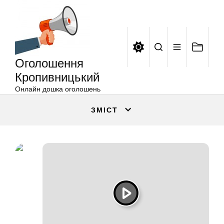
Оголошення
Перейти
Кропивницький
до
вмісту
Оголошення
Кропивницький
Онлайн дошка оголошень
ЗМІСТ