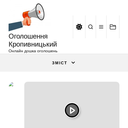
Оголошення
Перейти
Кропивницький
до
вмісту
Оголошення
Кропивницький
Онлайн дошка оголошень
ЗМІСТ