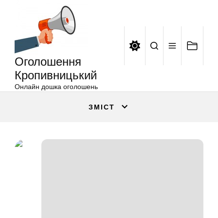
Оголошення
Перейти
Кропивницький
до
вмісту
Оголошення
Кропивницький
Онлайн дошка оголошень
ЗМІСТ