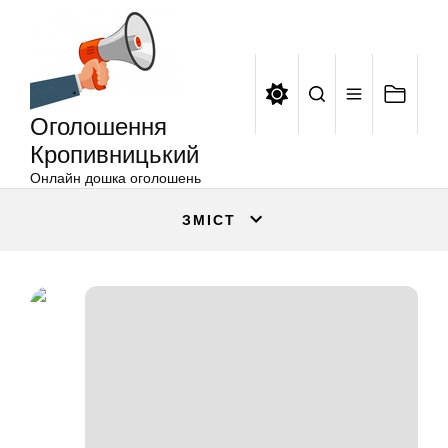
Оголошення
Перейти
Кропивницький
до
вмісту
Оголошення
Кропивницький
Онлайн дошка оголошень
ЗМІСТ