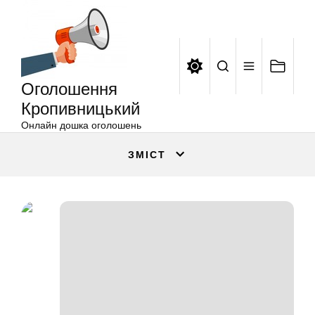
Оголошення
Перейти
Кропивницький
до
вмісту
Оголошення
Кропивницький
Онлайн дошка оголошень
ЗМІСТ