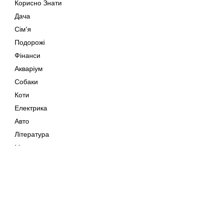
Корисно Знати
Дача
Сім'я
Подорожі
Фінанси
Акваріум
Собаки
Коти
Електрика
Авто
Література
Музика
Дозвілля
Кіно
Мапа сайту
Своїми Руками
Тварини
Авторське право © 202
Поради