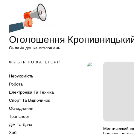
Оголошення
Перейти
Кропивницький
до
вмісту
Оголошення Кропивницьки
Онлайн дошка оголошень
ФІЛЬТР ПО КАТЕГОРІЇ
Нерухомість
Робота
Електроніка Та Техніка
Спорт Та Відпочинок
Обладнання
Транспорт
Дім Та Дача
Мистический ю
Хобі
boutique. иску