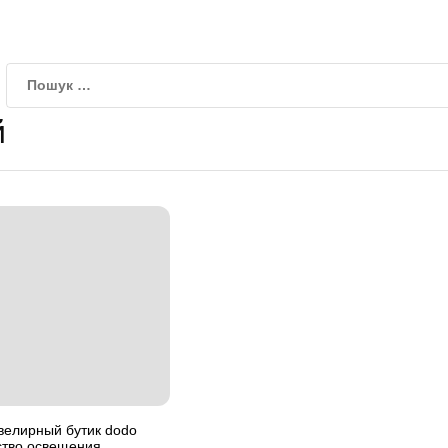
й
велирный бутик dodo
сство освещения