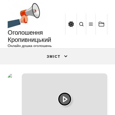
Оголошення
Перейти
Кропивницький
до
вмісту
Оголошення
Кропивницький
Онлайн дошка оголошень
ЗМІСТ