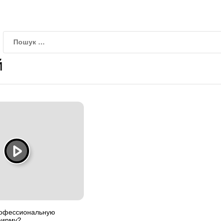
й
рофессиональную
фирму?