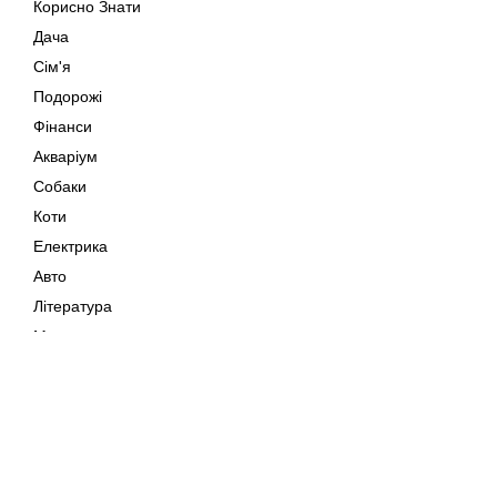
Корисно Знати
Дача
Сім'я
Подорожі
Фінанси
Акваріум
Собаки
Коти
Електрика
Авто
Література
Музика
Дозвілля
Кіно
Мапа сайту
Своїми Руками
Тварини
Авторське право © 202
Поради