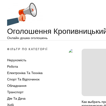
Оголошення
Перейти
Кропивницький
до
вмісту
Оголошення Кропивницьки
Онлайн дошка оголошень
ФІЛЬТР ПО КАТЕГОРІЇ
Нерухомість
Робота
Електроніка Та Техніка
Спорт Та Відпочинок
Обладнання
Транспорт
Дім Та Дача
Как выбрать п
Хобі
юридическую 