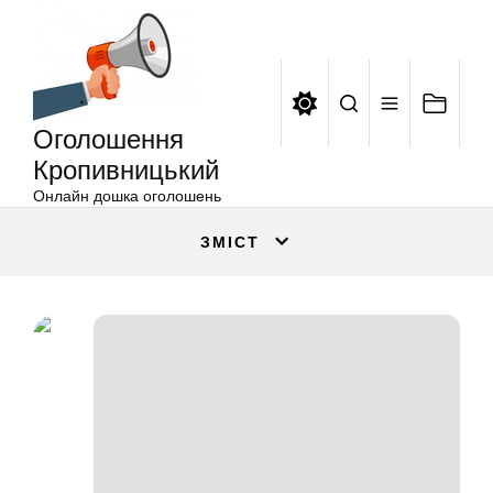
Оголошення
Перейти
Кропивницький
до
вмісту
Оголошення
Кропивницький
Онлайн дошка оголошень
ЗМІСТ