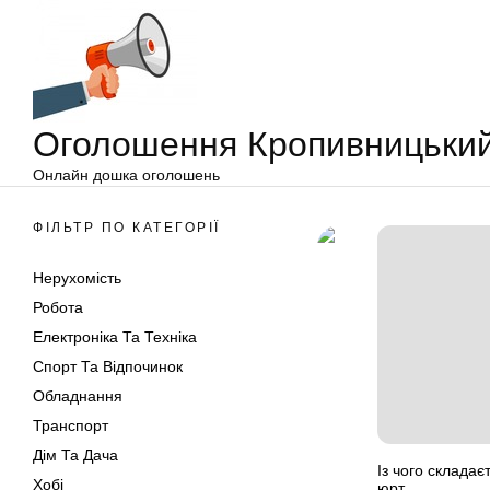
Оголошення
Перейти
Кропивницький
до
вмісту
Оголошення Кропивницьки
Онлайн дошка оголошень
ФІЛЬТР ПО КАТЕГОРІЇ
Нерухомість
Робота
Електроніка Та Техніка
Спорт Та Відпочинок
Обладнання
Транспорт
Дім Та Дача
Із чого складає
Хобі
юрт