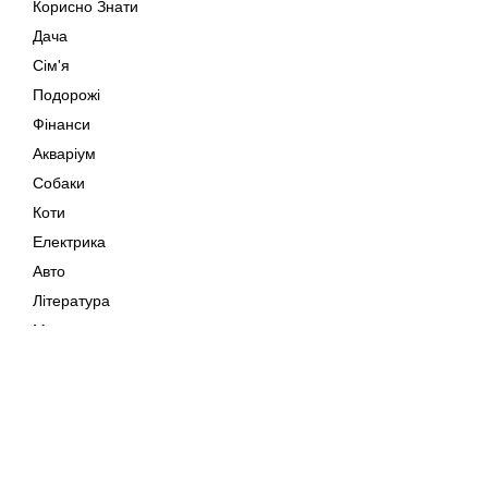
Корисно Знати
Дача
Сім'я
Подорожі
Фінанси
Акваріум
Собаки
Коти
Електрика
Авто
Література
Музика
Дозвілля
Кіно
Мапа сайту
Своїми Руками
Тварини
Авторське право © 202
Поради