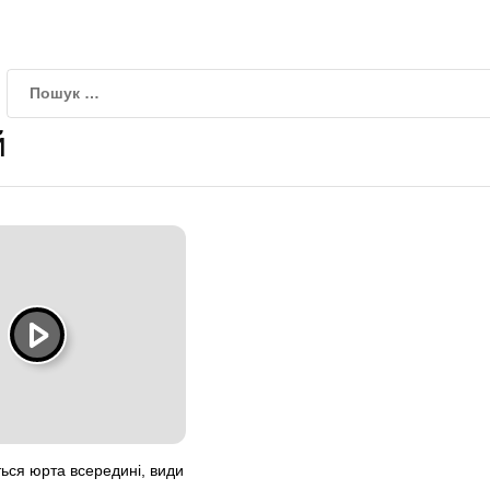
й
ться юрта всередині, види