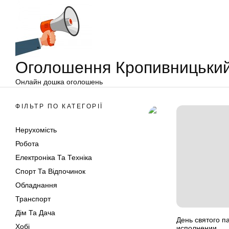
Оголошення
Перейти
Кропивницький
до
вмісту
Оголошення Кропивницьки
Онлайн дошка оголошень
ФІЛЬТР ПО КАТЕГОРІЇ
Нерухомість
Робота
Електроніка Та Техніка
Спорт Та Відпочинок
Обладнання
Транспорт
Дім Та Дача
День святого п
Хобі
исполнении