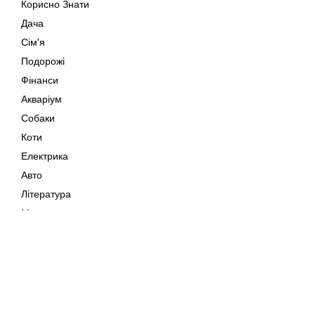
Корисно Знати
Дача
Сім'я
Подорожі
Фінанси
Акваріум
Собаки
Коти
Електрика
Авто
Література
Музика
Дозвілля
Кіно
Мапа сайту
Своїми Руками
Тварини
Авторське право © 202
Поради