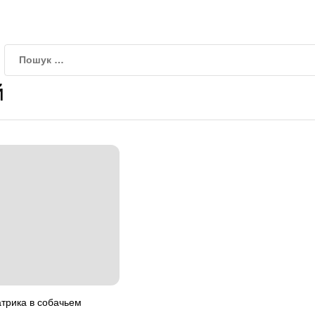
й
атрика в собачьем