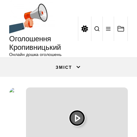
Оголошення
Перейти
Кропивницький
до
вмісту
Оголошення
Кропивницький
Онлайн дошка оголошень
ЗМІСТ