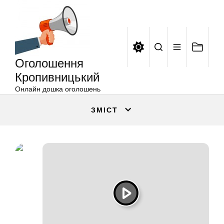
Оголошення
Перейти
Кропивницький
до
вмісту
Оголошення
Кропивницький
Онлайн дошка оголошень
ЗМІСТ