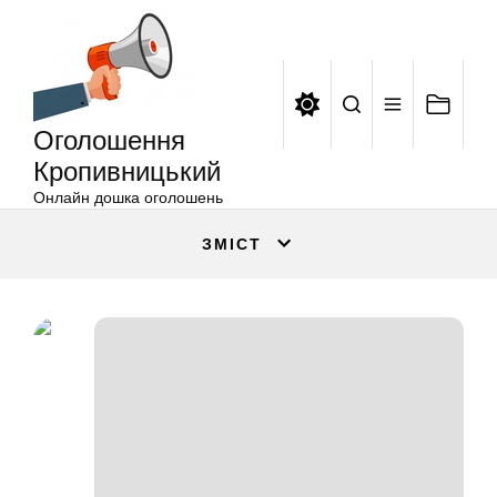
Оголошення
Перейти
Кропивницький
до
вмісту
Оголошення
Кропивницький
Онлайн дошка оголошень
ЗМІСТ