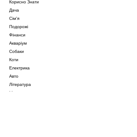
Корисно Знати
Дача
Сім'я
Подорожі
Фінанси
Акваріум
Собаки
Коти
Електрика
Авто
Література
Музика
Дозвілля
Кіно
Мапа сайту
Своїми Руками
Тварини
Авторське право © 202
Поради