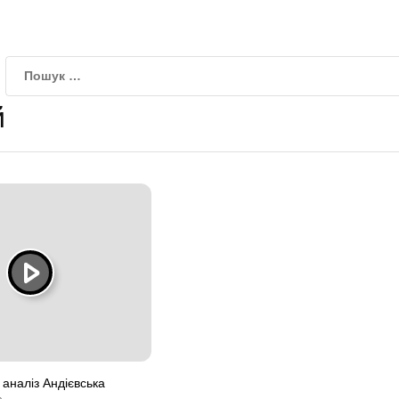
й
 аналіз Андієвська