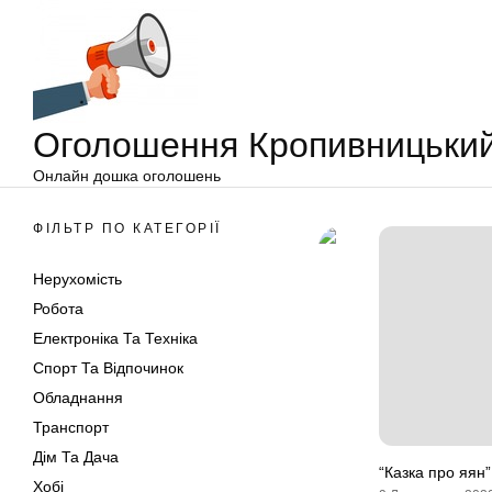
Оголошення
Перейти
Кропивницький
до
вмісту
Оголошення Кропивницьки
Онлайн дошка оголошень
ФІЛЬТР ПО КАТЕГОРІЇ
Нерухомість
Робота
Електроніка Та Техніка
Спорт Та Відпочинок
Обладнання
Транспорт
Дім Та Дача
“Казка про яян”
Хобі