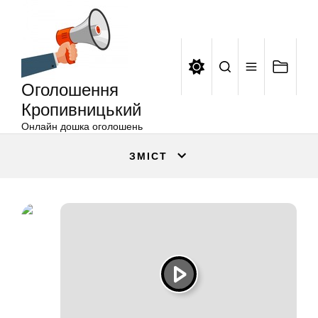
Оголошення
Перейти
Кропивницький
до
вмісту
Оголошення
Кропивницький
Онлайн дошка оголошень
ЗМІСТ