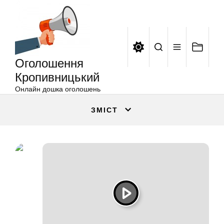
Оголошення
Перейти
Кропивницький
до
вмісту
Оголошення
Кропивницький
Онлайн дошка оголошень
ЗМІСТ