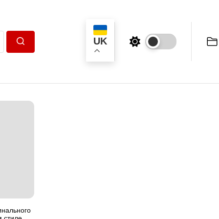
UK
Пошук
инального
м стиле