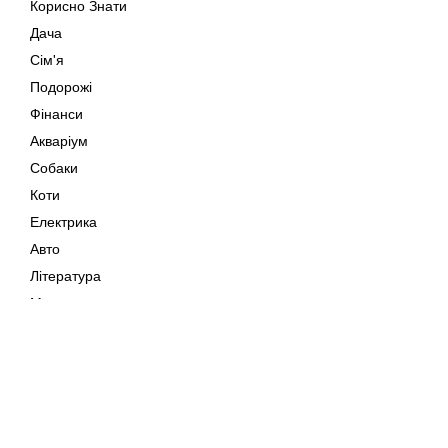
Корисно Знати
Дача
Сім'я
Подорожі
Фінанси
Акваріум
Собаки
Коти
Електрика
Авто
Література
Музика
Дозвілля
Кіно
Мапа сайту
Своїми Руками
Тварини
Авторське право © 202
Поради