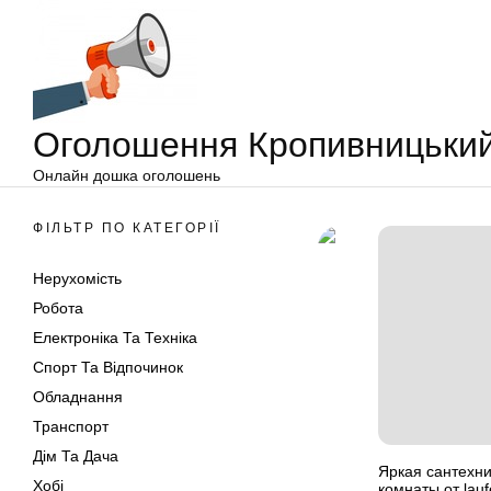
Оголошення
Перейти
Кропивницький
до
вмісту
Оголошення Кропивницьки
Онлайн дошка оголошень
ФІЛЬТР ПО КАТЕГОРІЇ
Нерухомість
Робота
Електроніка Та Техніка
Спорт Та Відпочинок
Обладнання
Транспорт
Дім Та Дача
Яркая сантехни
Хобі
комнаты от lau