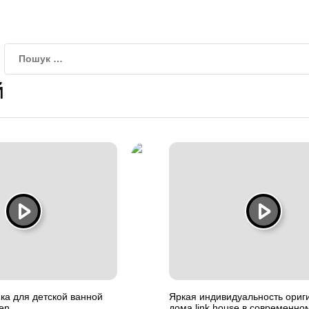
й
ка для детской ванной
Яркая индивидуальность ориг
fen
дома link house в современно