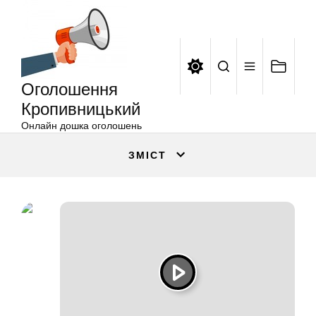
Оголошення
Перейти
Кропивницький
до
вмісту
Оголошення
Кропивницький
Онлайн дошка оголошень
ЗМІСТ