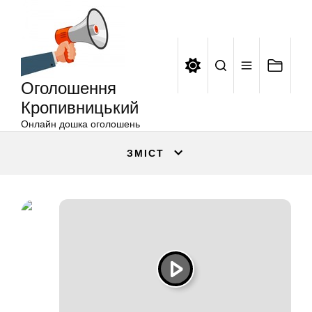
Оголошення
Перейти
Кропивницький
до
вмісту
Оголошення
Кропивницький
Онлайн дошка оголошень
ЗМІСТ