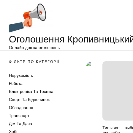
Оголошення
Перейти
Кропивницький
до
вмісту
Оголошення Кропивницьки
Онлайн дошка оголошень
ФІЛЬТР ПО КАТЕГОРІЇ
Нерухомість
Робота
Електроніка Та Техніка
Спорт Та Відпочинок
Обладнання
Транспорт
Дім Та Дача
Типы яхт – выб
Хобі
для себя