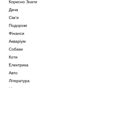
Корисно Знати
Дача
Сім'я
Подорожі
Фінанси
Акваріум
Собаки
Коти
Електрика
Авто
Література
Музика
Дозвілля
Кіно
Мапа сайту
Своїми Руками
Тварини
Авторське право © 202
Поради