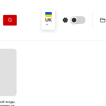
UK
Пошук
мой ягоды.
влияет на