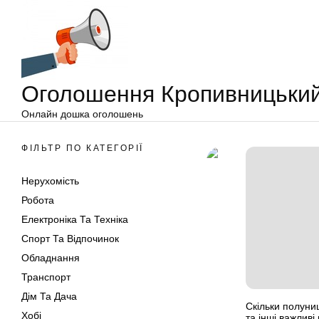
Оголошення
Перейти
Кропивницький
до
вмісту
Оголошення Кропивницьки
Онлайн дошка оголошень
ФІЛЬТР ПО КАТЕГОРІЇ
Нерухомість
Робота
Електроніка Та Техніка
Спорт Та Відпочинок
Обладнання
Транспорт
Дім Та Дача
Скільки полуниц
Хобі
та інші важлив