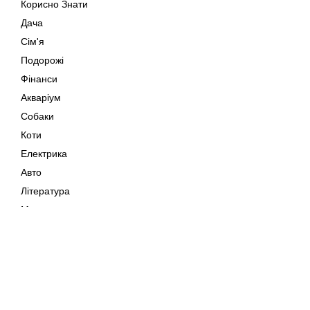
Корисно Знати
Дача
Сім'я
Подорожі
Фінанси
Акваріум
Собаки
Коти
Електрика
Авто
Література
Музика
Дозвілля
Кіно
Мапа сайту
Своїми Руками
Тварини
Авторське право © 202
Поради