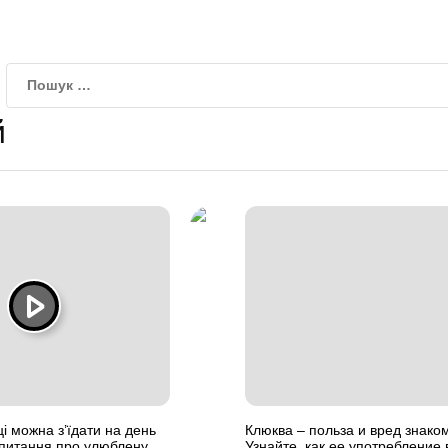
й
і можна з’їдати на день
Клюква – польза и вред знако
і питання про улюблену
Узнайте, как ее употребление 